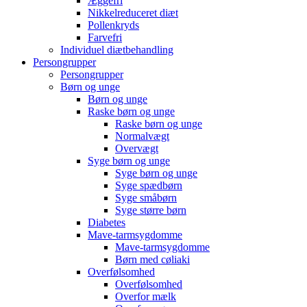
Æggefri
Nikkelreduceret diæt
Pollenkryds
Farvefri
Individuel diætbehandling
Persongrupper
Persongrupper
Børn og unge
Børn og unge
Raske børn og unge
Raske børn og unge
Normalvægt
Overvægt
Syge børn og unge
Syge børn og unge
Syge spædbørn
Syge småbørn
Syge større børn
Diabetes
Mave-tarmsygdomme
Mave-tarmsygdomme
Børn med cøliaki
Overfølsomhed
Overfølsomhed
Overfor mælk