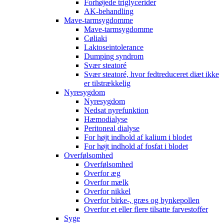
Forhøjede triglycerider
AK-behandling
Mave-tarmsygdomme
Mave-tarmsygdomme
Cøliaki
Laktoseintolerance
Dumping syndrom
Svær steatoré
Svær steatoré, hvor fedtreduceret diæt ikke
er tilstrækkelig
Nyresygdom
Nyresygdom
Nedsat nyrefunktion
Hæmodialyse
Peritoneal dialyse
For højt indhold af kalium i blodet
For højt indhold af fosfat i blodet
Overfølsomhed
Overfølsomhed
Overfor æg
Overfor mælk
Overfor nikkel
Overfor birke-, græs og bynkepollen
Overfor et eller flere tilsatte farvestoffer
Syge