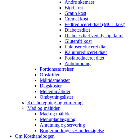
Andre skemaer
Blød kost
Gratin kost
Cremet kost
Fedtreduceret diæt (MCT-kost)
Diabetesdiæt
Diabetesdiæt ved dyslipidæmi
Glutenfri kost
Laktosereduceret diæt
Kaliumreduceret diæt
Fosfatreduceret diæt
Antidumping
Portionsstørrelser
Opskrifter
Måltidsmønster
Dagskoster
Mellemmåltider
Ombytningslister
Kostberegning og vurdering
Mad og måltider
Mad og måltider
Menuplanlægning
Anretning og servering
Brugerinddragelse/-undersøgelse
Om Kosthåndbogen