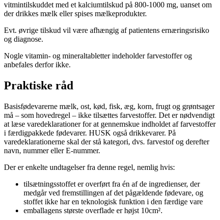
vitmintilskuddet med et kalciumtilskud på 800-1000 mg, uanset om
der drikkes mælk eller spises mælkeprodukter.
Evt. øvrige tilskud vil være afhængig af patientens ernæringsrisiko
og diagnose.
Nogle vitamin- og mineraltabletter indeholder farvestoffer og
anbefales derfor ikke.
Praktiske råd
Basisfødevarerne mælk, ost, kød, fisk, æg, korn, frugt og grøntsager
må – som hovedregel – ikke tilsættes farvestoffer. Det er nødvendigt
at læse varedeklarationer for at gennemskue indholdet af farvestoffer
i færdigpakkede fødevarer. HUSK også drikkevarer. På
varedeklarationerne skal der stå kategori, dvs. farvestof og derefter
navn, nummer eller E-nummer.
Der er enkelte undtagelser fra denne regel, nemlig hvis:
tilsætningsstoffet er overført fra én af de ingredienser, der
medgår ved fremstillingen af det pågældende fødevare, og
stoffet ikke har en teknologisk funktion i den færdige vare
emballagens største overflade er højst 10cm².