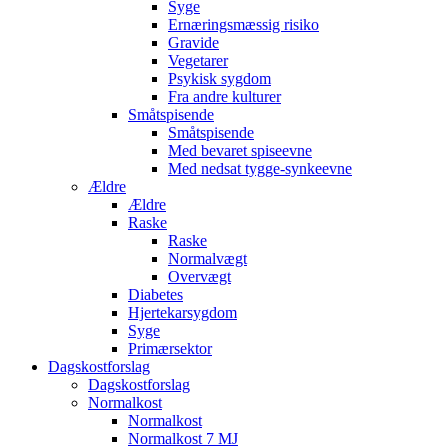
Syge
Ernæringsmæssig risiko
Gravide
Vegetarer
Psykisk sygdom
Fra andre kulturer
Småtspisende
Småtspisende
Med bevaret spiseevne
Med nedsat tygge-synkeevne
Ældre
Ældre
Raske
Raske
Normalvægt
Overvægt
Diabetes
Hjertekarsygdom
Syge
Primærsektor
Dagskostforslag
Dagskostforslag
Normalkost
Normalkost
Normalkost 7 MJ