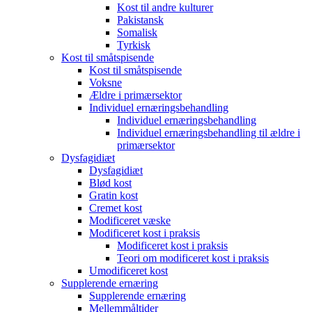
Kost til andre kulturer
Pakistansk
Somalisk
Tyrkisk
Kost til småtspisende
Kost til småtspisende
Voksne
Ældre i primærsektor
Individuel ernæringsbehandling
Individuel ernæringsbehandling
Individuel ernæringsbehandling til ældre i
primærsektor
Dysfagidiæt
Dysfagidiæt
Blød kost
Gratin kost
Cremet kost
Modificeret væske
Modificeret kost i praksis
Modificeret kost i praksis
Teori om modificeret kost i praksis
Umodificeret kost
Supplerende ernæring
Supplerende ernæring
Mellemmåltider