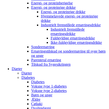
Energi- og proteinberigelse
Energi- og proteinrige drikke
Energi- og proteinrige drikke
Hjemmelavede energi- og proteinrige
drikke
Industrielt fremstillede ernæringsdrikke
Industrielt fremstillede
ernæringsdrikke
Fuldgyldige ernæringsdrikke
Ikke-fuldgyldige ernæringsdrikke
Sondeernæring
Ernæringstilskud og sondeernæring til syge børn
og unge
Parenteral ernæring
Tilskud fra Sygesikringen
Diæter
Diæter
Diabetes
Diabetes
Voksne type 1-diabetes
Voksne type 2-diabetes
Børn og unge
Ældre
Cøliaki
Dyslipidæmi