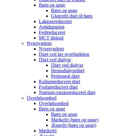
Børn og unge
Børn og unge
Glutenfri diæt til børn
Laktosereduceret
Antidumping
Fedtreduceret
MCT tilskud
Nyresygdom
Nyresygdom
Diæt ved lav nyrefunktion
Diæt ved dialyse
Diæt ved dialyse
Hemodialysediæt
Peritoneal diæt
Kaliumreduceret diæt
Fosfatreduceret diæt
Natrium-væskereduceret diæt
Overfølsomhed
Overfølsomhed
Børn og unge
Børn og unge
Mælkefri (børn og unge)
Æggefri (børn og unge)
Mælkefri