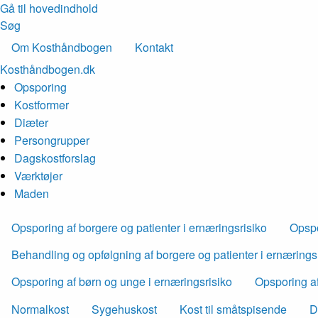
Gå til hovedindhold
Søg
Om Kosthåndbogen
Kontakt
Kosthåndbogen.dk
Opsporing
Kostformer
Diæter
Persongrupper
Dagskostforslag
Værktøjer
Maden
Opsporing af borgere og patienter i ernæringsrisiko
Opspo
Behandling og opfølgning af borgere og patienter i ernærings
Opsporing af børn og unge i ernæringsrisiko
Opsporing af
Normalkost
Sygehuskost
Kost til småtspisende
D