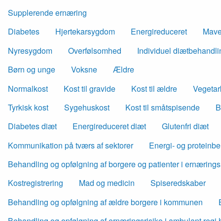
Supplerende ernæring
Diabetes
Hjertekarsygdom
Energireduceret
Mave
Nyresygdom
Overfølsomhed
Individuel diætbehandli
Børn og unge
Voksne
Ældre
Normalkost
Kost til gravide
Kost til ældre
Vegetar
Tyrkisk kost
Sygehuskost
Kost til småtspisende
B
Diabetes diæt
Energireduceret diæt
Glutenfri diæt
Kommunikation på tværs af sektorer
Energi- og proteinb
Behandling og opfølgning af borgere og patienter i ernærings
Kostregistrering
Mad og medicin
Spiseredskaber
Behandling og opfølgning af ældre borgere i kommunen
Behandling og opfølgning af ernæringsrisiko i ambulant reg