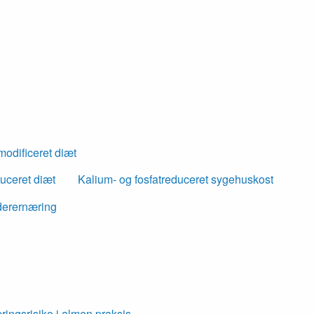
modificeret diæt
uceret diæt
Kalium- og fosfatreduceret sygehuskost
nderernæring
ingsrisiko i almen praksis