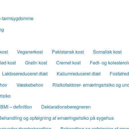
-tarmsygdomme
ng
kost
Veganerkost
Pakistansk kost
Somalisk kost
lød kost
Gratin kost
Cremet kost
Fedt- og kolesterol
Laktosereduceret diæt
Kaliumreduceret diæt
Fosfatred
ehov
Væskebehov
Risikofaktorer- ernæringsrisiko og u
risiko
BMI – definition
Deklarationsberegneren
Behandling og opfølgning af ernæringsrisiko på sygehus
i herunder dagsbehandling
Behandling og opfølgning af ernær