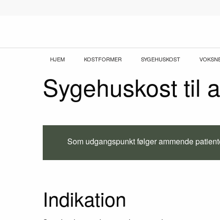
Gå
til
hovedindhold
Brødkrumme
HJEM
KOSTFORMER
SYGEHUSKOST
VOKSN
Sygehuskost til
Som udgangspunkt følger ammende patiente
Indikation