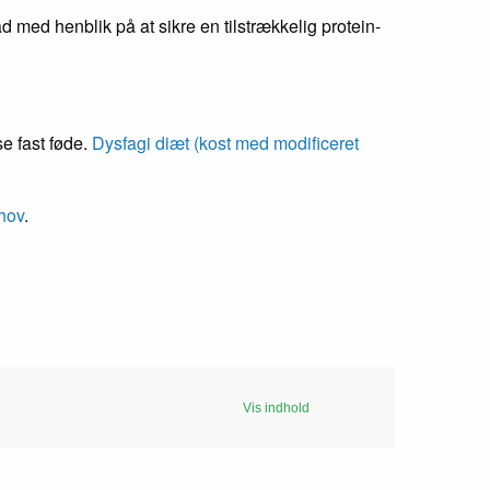
 med henblik på at sikre en tilstrækkelig protein-
se fast føde.
Dysfagi diæt (k
ost med modificeret
hov
.
Vis indhold