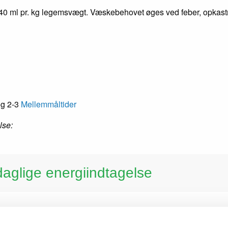
0 ml pr. kg legemsvægt. Væskebehovet øges ved feber, opkastni
og 2-3
Mellemmåltider
lse:
 daglige energiindtagelse