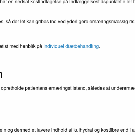
ar en nedsat kostindtagelse på indlæggelsestidspunktet eller har
, så der let kan gribes ind ved yderligere ernæringsmæssig ris
ætist med henblik på
Individuel diætbehandling
.
n
r opretholde patientens ernæringstilstand, således at underern
ein og dermed et lavere indhold af kulhydrat og kostfibre end i