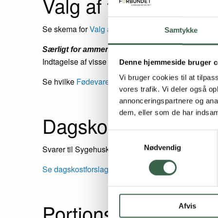
Valg af fødevarer
Se skema for
Valg af fødevarer
Samtykke
Særligt for ammende
Indtagelse af visse fødevarer kan have en skadelig
Denne hjemmeside bruger c
Vi bruger cookies til at tilpas
Se hvilke
Fødevarer der frarådes
i kolonnen længst t
vores trafik. Vi deler også 
annonceringspartnere og anal
dem, eller som de har indsaml
Dagskostforslag
Samtykkevalg
Nødvendig
Svarer til Sygehuskost til voksne. Der skal imidlert
Se dagskostforslag | 7 MJ | 9 MJ | 12 MJ |
Portionsstørrelse
Afvis