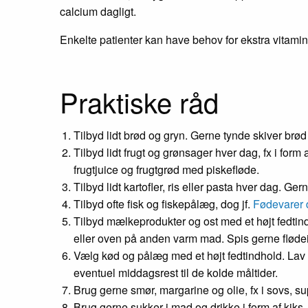
calcium dagligt.
Enkelte patienter kan have behov for ekstra vitami
Praktiske råd
Tilbyd lidt brød og gryn. Gerne tynde skiver br
Tilbyd lidt frugt og grønsager hver dag, fx i for
frugtjuice og frugtgrød med piskefløde.
Tilbyd lidt kartofler, ris eller pasta hver dag. G
Tilbyd ofte fisk og fiskepålæg, dog jf.
Fødevarer 
Tilbyd mælkeprodukter og ost med et højt fedtindh
eller oven på anden varm mad. Spis gerne fløde
Vælg kød og pålæg med et højt fedtindhold. Lav 
eventuel middagsrest til de kolde måltider.
Brug gerne smør, margarine og olie, fx i sovs, s
Brug gerne sukker i mad og drikke i form af kiks