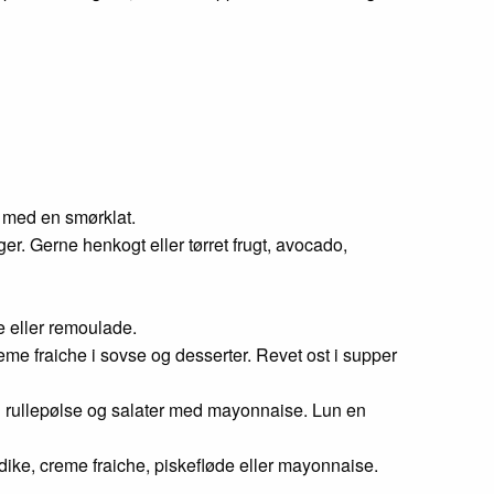
g med en smørklat.
er. Gerne henkogt eller tørret frugt, avocado,
 eller remoulade.
reme fraiche i sovse og desserter. Revet ost i supper
og rullepølse og salater med mayonnaise. Lun en
ddike, creme fraiche, piskefløde eller mayonnaise.