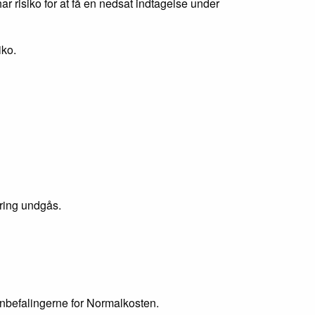
 risiko for at få en nedsat indtagelse under
iko.
æring undgås.
 anbefalingerne for Normalkosten.