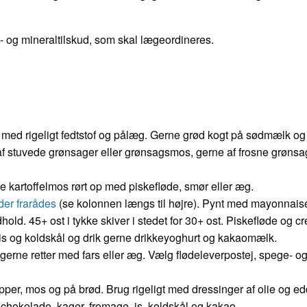
n- og mineraltilskud, som skal lægeordineres.
ød med rigeligt fedtstof og pålæg. Gerne grød kogt på sødmælk o
m af stuvede grønsager eller grønsagsmos, gerne af frosne grønsag
erne kartoffelmos rørt op med piskefløde, smør eller æg.
der frarådes
(se kolonnen længs til højre). Pynt med mayonnaise
old. 45+ ost i tykke skiver i stedet for 30+ ost. Piskefløde og c
is og koldskål og drik gerne drikkeyoghurt og kakaomælk.
gerne retter med fars eller æg. Vælg flødeleverpostej, spege- 
upper, mos og på brød. Brug rigeligt med dressinger af olie og e
, chokolade, kager, fromage, is, koldskål og kakao.