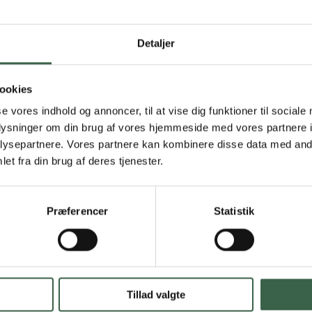
Detaljer
 virkning på spædbarnet via modermælken. Der er derfor enkelte
ookies
se vores indhold og annoncer, til at vise dig funktioner til sociale
il højre.
oplysninger om din brug af vores hjemmeside med vores partnere i
ysepartnere. Vores partnere kan kombinere disse data med andr
et fra din brug af deres tjenester.
Præferencer
Statistik
id tages hensyn til
Fødevarer der frarådes
(se kolonnen længst til
Tillad valgte