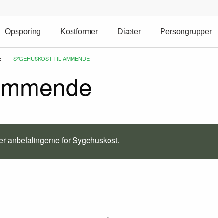
Opsporing
Kostformer
Diæter
Persongrupper
E
CURRENT:
SYGEHUSKOST TIL AMMENDE
 ammende
r anbefalingerne for
Sygehuskost
.