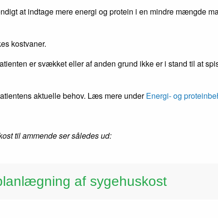
endigt at indtage mere energi og protein i en mindre mængde mad
skes kostvaner.
enten er svækket eller af anden grund ikke er i stand til at spi
l patientens aktuelle behov. Læs mere under
Energi- og proteinbe
kost til ammende ser således ud:
 planlægning af sygehuskost