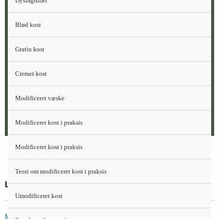
Dysfagidiæt
risiko for underernæring, ofte med
vækstretardering og forsinket pubertet til følge.
Blød kost
Den tilgrundliggende sygdom kan bl.a.
medføre et øget energibehov, nedsat appetit
Gratin kost
og nedsat absorption fra mave-tarmkanalen.
Rådgivning om ernæring til kronisk syge børn
Cremet kost
er en specialistopgave, og praktiserende
læger, børnelæger og sundhedsplejersker
Modificeret væske
skal samarbejde med børneafdelingen og
med barnets kliniske diætist herom.
Modificeret kost i praksis
Modificeret kost i praksis
Teori om modificeret kost i praksis
Litteratur og links
Umodificeret kost
Mad til børn med kræft – en vejledning til forældre