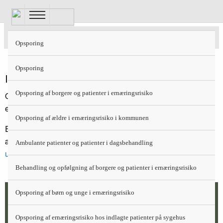
Gå
til
hovedindhold
Sygehuskost til større børn
Opsporing
Opsporing
Indikation
Opsporing af borgere og patienter i ernæringsrisiko
Ordineres til børn og unge på 2-17 år med nedsat appetit og
et evt. øget energibehov.
Opsporing af ældre i ernæringsrisiko i kommunen
Ernæringstilstand bør følges, så der let kan gribes ind ved
ændringer og behov for opsporing af ernæringsrisiko.
Læs
Ambulante patienter og patienter i dagsbehandling
under opsporing
Behandling og opfølgning af borgere og patienter i ernæringsrisiko
Opsporing af børn og unge i ernæringsrisiko
Syge børn og unge med nyligt vægttab (>5-10
%) eller vækstkurver, der tyder på akut eller
Opsporing af ernæringsrisiko hos indlagte patienter på sygehus