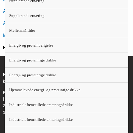
Supplerende ernæring
Altomkost
Supplerende ernæring
Anbefalinger for den danske institutionskost
Mellemmåltider
Mad til små
Energi- og proteinberigelse
Er fagligt opdateret i 2023
Energi- og proteinrige drikke
Kontakt
Energi- og proteinrige drikke
kosthaandbogen@kost.dk
Hjemmelavede energi- og proteinrige drikke
Kost og Ernæringsforbundet
Holmbladsgade 70
2300 København S
Industrielt fremstillede ernæringsdrikke
3163 6600
Industrielt fremstillede ernæringsdrikke