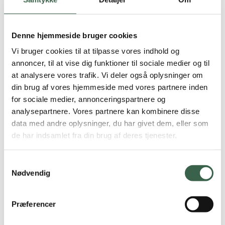
Ombytningsliste
Voksne
Ombytningslisten kan bruges som redskab, når
Denne hjemmeside bruger cookies
mellemmåltider fra Dagskostforslag skal skiftes ud med
Gravide
Vi bruger cookies til at tilpasse vores indhold og
andre retter eller drikkevarer.
annoncer, til at vise dig funktioner til sociale medier og til
Ammende
Den er desuden ment som inspiration til at variere
at analysere vores trafik. Vi deler også oplysninger om
tilbuddene til mellemmåltiderne.
din brug af vores hjemmeside med vores partnere inden
Børn og unge
for sociale medier, annonceringspartnere og
Listen er tænkt som et eksempel, idet det er tanken, at hvert
analysepartnere. Vores partnere kan kombinere disse
køkken kan indføre deres egne portionsstørrelser samt
data med andre oplysninger, du har givet dem, eller som
Børn og unge
energi og proteinindhold.
de har indsamlet fra din brug af deres tjenester.
Spædbørn
Ombytningsliste
Samtykkevalg
Nødvendig
Småbørn
Vitaminer og mineraler
Større børn
Præferencer
Det anbefales at Sygehuskosten suppleres med en vitamin-
mineraltablet dagligt, den specifikke type afhænger af
Vegetarkost