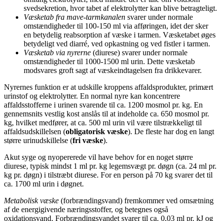
svedsekretion, hvor tabet af elektrolytter kan blive betragteligt.
Væsketab fra mave-tarmkanalen
svarer under normale
omstændigheder til 100-150 ml via afføringen, idet der sker
en betydelig reabsorption af væske i tarmen. Væsketabet øges
betydeligt ved diarré, ved opkastning og ved fistler i tarmen.
Væsketab via nyrerne
(diurese) svarer under normale
omstændigheder til 1000-1500 ml urin. Dette væsketab
modsvares groft sagt af væskeindtagelsen fra drikkevarer.
Nyrernes funktion er at udskille kroppens affaldsprodukter, primært
urinstof og elektrolytter. En normal nyre kan koncentrere
affaldsstofferne i urinen svarende til ca. 1200 mosmol pr. kg. En
gennemsnits vestlig kost anslås til at indeholde ca. 650 mosmol pr.
kg, hvilket medfører, at ca. 500 ml urin vil være tilstrækkeligt til
affaldsudskillelsen (
obligatorisk væske
). De fleste har dog en langt
større urinudskillelse (
fri væske
).
Akut syge og nyopererede vil have behov for en noget større
diurese, typisk mindst 1 ml pr. kg legemsvægt pr. døgn (ca. 24 ml pr.
kg pr. døgn) i tilstræbt diurese. For en person på 70 kg svarer det til
ca. 1700 ml urin i døgnet.
Metabolisk væske
(forbrændingsvand) fremkommer ved omsætning
af de energigivende næringsstoffer, og betegnes også
oxidationsvand. Forbrændingsvandet svarer til ca. 0,03 ml pr. kJ og