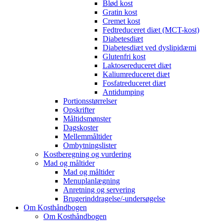
Blød kost
Gratin kost
Cremet kost
Fedtreduceret diæt (MCT-kost)
Diabetesdiæt
Diabetesdiæt ved dyslipidæmi
Glutenfri kost
Laktosereduceret diæt
Kaliumreduceret diæt
Fosfatreduceret diæt
Antidumping
Portionsstørrelser
Opskrifter
Måltidsmønster
Dagskoster
Mellemmåltider
Ombytningslister
Kostberegning og vurdering
Mad og måltider
Mad og måltider
Menuplanlægning
Anretning og servering
Brugerinddragelse/-undersøgelse
Om Kosthåndbogen
Om Kosthåndbogen