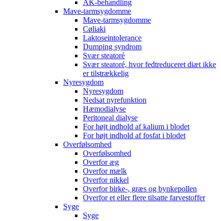
AK-behandling
Mave-tarmsygdomme
Mave-tarmsygdomme
Cøliaki
Laktoseintolerance
Dumping syndrom
Svær steatoré
Svær steatoré, hvor fedtreduceret diæt ikke
er tilstrækkelig
Nyresygdom
Nyresygdom
Nedsat nyrefunktion
Hæmodialyse
Peritoneal dialyse
For højt indhold af kalium i blodet
For højt indhold af fosfat i blodet
Overfølsomhed
Overfølsomhed
Overfor æg
Overfor mælk
Overfor nikkel
Overfor birke-, græs og bynkepollen
Overfor et eller flere tilsatte farvestoffer
Syge
Syge