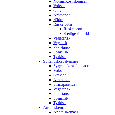
Normalkost skemaer
Voksne
Gravide
Ammende
Ældre
Raske børn
Raske børn
Særlige forhold
Vegetarisk
Vegansk
Pakistansk
Somalisk
Tyrkisk
Sygehuskost skemaer
Sygehuskost skemaer
Voksne
Gravide
Ammende
Småtspisende
Vegetarisk
Pakistansk
Somalisk
Tyrkisk
Andre skemaer
Andre skemaer