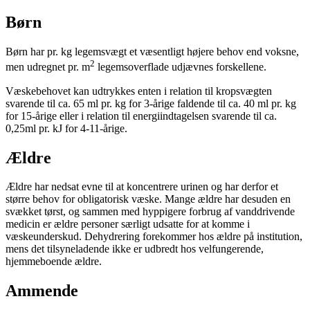
Børn
Børn har pr. kg legemsvægt et væsentligt højere behov end voksne,
2
men udregnet pr. m
legemsoverflade udjævnes forskellene.
Væskebehovet kan udtrykkes enten i relation til kropsvægten
svarende til ca. 65 ml pr. kg for 3-årige faldende til ca. 40 ml pr. kg
for 15-årige eller i relation til energiindtagelsen svarende til ca.
0,25ml pr. kJ for 4-11-årige.
Ældre
Ældre har nedsat evne til at koncentrere urinen og har derfor et
større behov for obligatorisk væske. Mange ældre har desuden en
svækket tørst, og sammen med hyppigere forbrug af vanddrivende
medicin er ældre personer særligt udsatte for at komme i
væskeunderskud. Dehydrering forekommer hos ældre på institution,
mens det tilsyneladende ikke er udbredt hos velfungerende,
hjemmeboende ældre.
Ammende