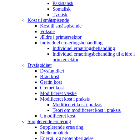
Pakistansk
Somalisk
Tyrkisk
Kost til småtspisende
Kost til småtspisende
Voksne
Ældre i primærsektor
Individuel ernæringsbehandling
Individuel ernæringsbehandling
Individuel ernæringsbehandling til ældre i
primærsektor
Dysfagidiæt
Dysfagidiæt
Blød kost
Gratin kost
Cremet kost
Modificeret væske
Modificeret kost i praksis
Modificeret kost i praksis
Teori om modificeret kost i praksis
Umodificeret kost
Supplerende ernæring
Supplerende ernæring
Mellemmåltider
Energi- og proteinberigelse