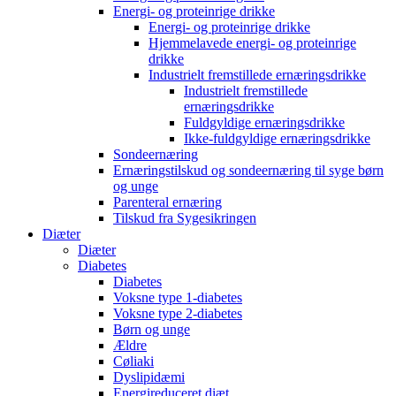
Energi- og proteinrige drikke
Energi- og proteinrige drikke
Hjemmelavede energi- og proteinrige
drikke
Industrielt fremstillede ernæringsdrikke
Industrielt fremstillede
ernæringsdrikke
Fuldgyldige ernæringsdrikke
Ikke-fuldgyldige ernæringsdrikke
Sondeernæring
Ernæringstilskud og sondeernæring til syge børn
og unge
Parenteral ernæring
Tilskud fra Sygesikringen
Diæter
Diæter
Diabetes
Diabetes
Voksne type 1-diabetes
Voksne type 2-diabetes
Børn og unge
Ældre
Cøliaki
Dyslipidæmi
Energireduceret diæt