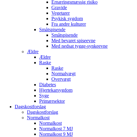
Ernæringsmæssig risiko
Gravide
Vegetarer
Psykisk sygdom
Fra andre kulturer
Småtspisende
Småtspisende
Med bevaret spiseevne
Med nedsat tygge-synkeevne
Ældre
Ældre
Raske
Raske
Normalvægt
Overvægt
Diabetes
Hjertekarsygdom
Syge
Primærsektor
Dagskostforslag
Dagskostforslag
Normalkost
Normalkost
Normalkost 7 MJ
Normalkost 9 MJ