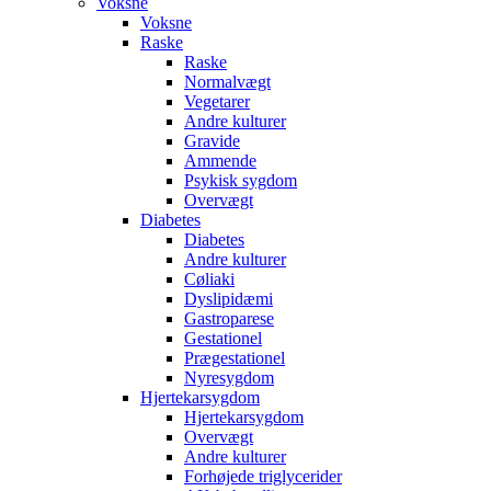
Voksne
Voksne
Raske
Raske
Normalvægt
Vegetarer
Andre kulturer
Gravide
Ammende
Psykisk sygdom
Overvægt
Diabetes
Diabetes
Andre kulturer
Cøliaki
Dyslipidæmi
Gastroparese
Gestationel
Prægestationel
Nyresygdom
Hjertekarsygdom
Hjertekarsygdom
Overvægt
Andre kulturer
Forhøjede triglycerider