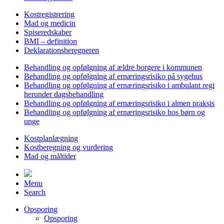
Kostregistrering
Mad og medicin
Spiseredskaber
BMI – definition
Deklarationsberegneren
Behandling og opfølgning af ældre borgere i kommunen
Behandling og opfølgning af ernæringsrisiko på sygehus
Behandling og opfølgning af ernæringsrisiko i ambulant regi
herunder dagsbehandling
Behandling og opfølgning af ernæringsrisiko i almen praksis
Behandling og opfølgning af ernæringsrisiko hos børn og
unge
Kostplanlægning
Kostberegning og vurdering
Mad og måltider
Menu
Search
Opsporing
Opsporing