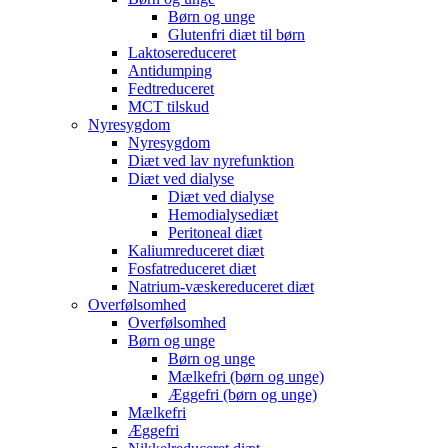
Børn og unge
Glutenfri diæt til børn
Laktosereduceret
Antidumping
Fedtreduceret
MCT tilskud
Nyresygdom
Nyresygdom
Diæt ved lav nyrefunktion
Diæt ved dialyse
Diæt ved dialyse
Hemodialysediæt
Peritoneal diæt
Kaliumreduceret diæt
Fosfatreduceret diæt
Natrium-væskereduceret diæt
Overfølsomhed
Overfølsomhed
Børn og unge
Børn og unge
Mælkefri (børn og unge)
Æggefri (børn og unge)
Mælkefri
Æggefri