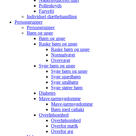
Nikkelreduceret diæt
Pollenkryds
Farvefri
Individuel diætbehandling
Persongrupper
Persongrupper
Børn og unge
Børn og unge
Raske børn og unge
Raske børn og unge
Normalvægt
Overvægt
Syge børn og unge
Syge børn og unge
Syge spædbørn
Syge småbørn
Syge større børn
Diabetes
Mave-tarmsygdomme
Mave-tarmsygdomme
Børn med cøliaki
Overfølsomhed
Overfølsomhed
Overfor mælk
Overfor æg