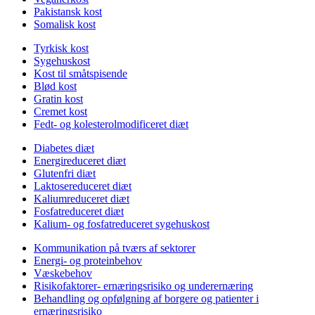
Pakistansk kost
Somalisk kost
Tyrkisk kost
Sygehuskost
Kost til småtspisende
Blød kost
Gratin kost
Cremet kost
Fedt- og kolesterolmodificeret diæt
Diabetes diæt
Energireduceret diæt
Glutenfri diæt
Laktosereduceret diæt
Kaliumreduceret diæt
Fosfatreduceret diæt
Kalium- og fosfatreduceret sygehuskost
Kommunikation på tværs af sektorer
Energi- og proteinbehov
Væskebehov
Risikofaktorer- ernæringsrisiko og underernæring
Behandling og opfølgning af borgere og patienter i
ernæringsrisiko