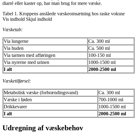
diarré eller kaster op, har man brug for mere væske.
Tabel 1. Kroppens anslåede væskeomsætning hos raske voksne
Vis indhold
Skjul indhold
Væsketab:
Via lungerne
Ca. 300 ml
Via huden
Ca. 500 ml
Via tarmen med afføringen
100-150 ml
Via nyrerne med urinen
1000-1500 ml
I alt
2000-2500 ml
Væsketilførsel:
Metabolisk væske (forbrændingsvand)
Ca. 300 ml
Væske i føden
700-1000 ml
Drikkevarer
1000-1500 ml
I alt
2000-2500 ml
Udregning af væskebehov