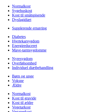
Normalkost
Sygehuskost
Kost til småtspisende
Dysfagidiæt
Supplerende ernæring
Diabetes
Hjertekarsygdom
Energireduceret
Mave-tarmsygdomme
Nyresygdom
Overfølsomhed
Individuel diætbehandling
Børn og unge
Voksne
Ældre
Normalkost
Kost til gravide
Kost til ældre
Vegetarkost
Veganerkost