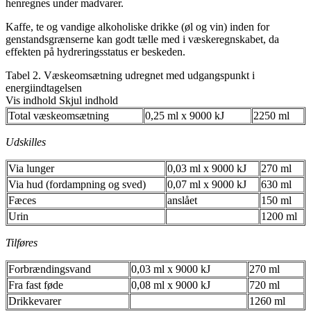
henregnes under madvarer.
Kaffe, te og vandige alkoholiske drikke (øl og vin) inden for
genstandsgrænserne kan godt tælle med i væskeregnskabet, da
effekten på hydreringsstatus er beskeden.
Tabel 2. Væskeomsætning udregnet med udgangspunkt i
energiindtagelsen
Vis indhold
Skjul indhold
Total væskeomsætning
0,25 ml x 9000 kJ
2250 ml
Udskilles
Via lunger
0,03 ml x 9000 kJ
270 ml
Via hud (fordampning og sved)
0,07 ml x 9000 kJ
630 ml
Fæces
anslået
150 ml
Urin
1200 ml
Tilføres
Forbrændingsvand
0,03 ml x 9000 kJ
270 ml
Fra fast føde
0,08 ml x 9000 kJ
720 ml
Drikkevarer
1260 ml