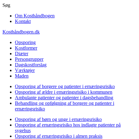
Gå
Søg
til
Om Kosthåndbogen
hovedindhold
Kontakt
Kosthåndbogen.dk
Opsporing
Kostformer
Diæter
Persongrupper
Dagskostforslag
Værktøjer
Maden
Opsporing af borgere og patienter i ernæringsrisiko
Opsporing af ældre i ernæringsrisiko i kommunen
Ambulante patienter og patienter i dagsbehandling
Behandling og opfølgning af borgere og patienter i
ernæringsrisiko
Opsporing af børn og unge i ernæringsrisiko
Opsporing af ernæringsrisiko hos indlagte patienter på
sygehus
Opsporing af ernæringsrisiko i almen praksis