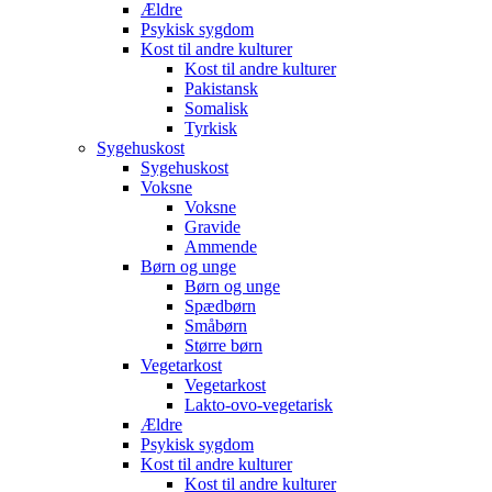
Ældre
Psykisk sygdom
Kost til andre kulturer
Kost til andre kulturer
Pakistansk
Somalisk
Tyrkisk
Sygehuskost
Sygehuskost
Voksne
Voksne
Gravide
Ammende
Børn og unge
Børn og unge
Spædbørn
Småbørn
Større børn
Vegetarkost
Vegetarkost
Lakto-ovo-vegetarisk
Ældre
Psykisk sygdom
Kost til andre kulturer
Kost til andre kulturer