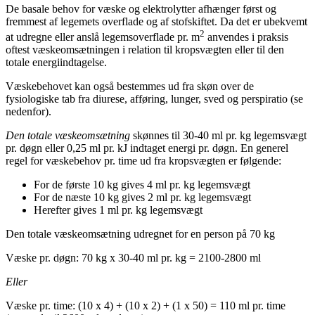
De basale behov for væske og elektrolytter afhænger først og
fremmest af legemets overflade og af stofskiftet. Da det er ubekvemt
2
at udregne eller anslå legemsoverflade pr. m
anvendes i praksis
oftest væskeomsætningen i relation til kropsvægten eller til den
totale energiindtagelse.
Væskebehovet kan også bestemmes ud fra skøn over de
fysiologiske tab fra diurese, afføring, lunger, sved og perspiratio (se
nedenfor).
Den totale væskeomsætning
skønnes til 30-40 ml pr. kg legemsvægt
pr. døgn eller 0,25 ml pr. kJ indtaget energi pr. døgn. En generel
regel for væskebehov pr. time ud fra kropsvægten er følgende:
For de første 10 kg gives 4 ml pr. kg legemsvægt
For de næste 10 kg gives 2 ml pr. kg legemsvægt
Herefter gives 1 ml pr. kg legemsvægt
Den totale væskeomsætning udregnet for en person på 70 kg
Væske pr. døgn: 70 kg x 30-40 ml pr. kg = 2100-2800 ml
Eller
Væske pr. time: (10 x 4) + (10 x 2) + (1 x 50) = 110 ml pr. time