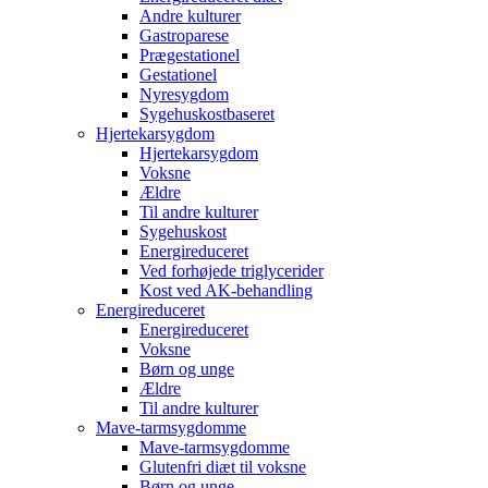
Andre kulturer
Gastroparese
Prægestationel
Gestationel
Nyresygdom
Sygehuskostbaseret
Hjertekarsygdom
Hjertekarsygdom
Voksne
Ældre
Til andre kulturer
Sygehuskost
Energireduceret
Ved forhøjede triglycerider
Kost ved AK-behandling
Energireduceret
Energireduceret
Voksne
Børn og unge
Ældre
Til andre kulturer
Mave-tarmsygdomme
Mave-tarmsygdomme
Glutenfri diæt til voksne
Børn og unge