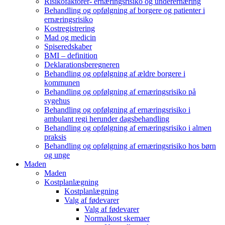
Risikofaktorer- ernæringsrisiko og underernæring
Behandling og opfølgning af borgere og patienter i
ernæringsrisiko
Kostregistrering
Mad og medicin
Spiseredskaber
BMI – definition
Deklarationsberegneren
Behandling og opfølgning af ældre borgere i
kommunen
Behandling og opfølgning af ernæringsrisiko på
sygehus
Behandling og opfølgning af ernæringsrisiko i
ambulant regi herunder dagsbehandling
Behandling og opfølgning af ernæringsrisiko i almen
praksis
Behandling og opfølgning af ernæringsrisiko hos børn
og unge
Maden
Maden
Kostplanlægning
Kostplanlægning
Valg af fødevarer
Valg af fødevarer
Normalkost skemaer