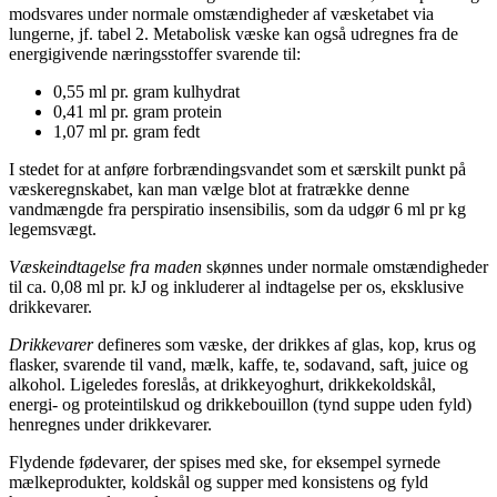
modsvares under normale omstændigheder af væsketabet via
lungerne, jf. tabel 2. Metabolisk væske kan også udregnes fra de
energigivende næringsstoffer svarende til:
0,55 ml pr. gram kulhydrat
0,41 ml pr. gram protein
1,07 ml pr. gram fedt
I stedet for at anføre forbrændingsvandet som et særskilt punkt på
væskeregnskabet, kan man vælge blot at fratrække denne
vandmængde fra perspiratio insensibilis, som da udgør 6 ml pr kg
legemsvægt.
Væskeindtagelse fra maden
skønnes under normale omstændigheder
til ca. 0,08 ml pr. kJ og inkluderer al indtagelse per os, eksklusive
drikkevarer.
Drikkevarer
defineres som væske, der drikkes af glas, kop, krus og
flasker, svarende til vand, mælk, kaffe, te, sodavand, saft, juice og
alkohol. Ligeledes foreslås, at drikkeyoghurt, drikkekoldskål,
energi- og proteintilskud og drikkebouillon (tynd suppe uden fyld)
henregnes under drikkevarer.
Flydende fødevarer, der spises med ske, for eksempel syrnede
mælkeprodukter, koldskål og supper med konsistens og fyld