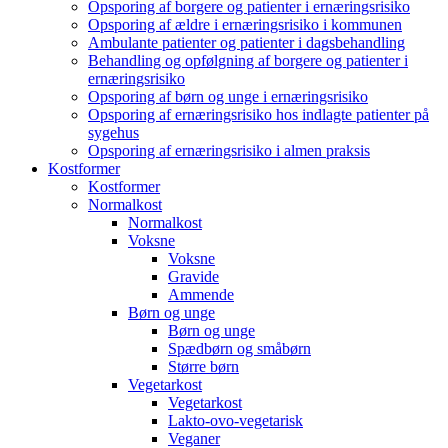
Opsporing af borgere og patienter i ernæringsrisiko
Opsporing af ældre i ernæringsrisiko i kommunen
Ambulante patienter og patienter i dagsbehandling
Behandling og opfølgning af borgere og patienter i
ernæringsrisiko
Opsporing af børn og unge i ernæringsrisiko
Opsporing af ernæringsrisiko hos indlagte patienter på
sygehus
Opsporing af ernæringsrisiko i almen praksis
Kostformer
Kostformer
Normalkost
Normalkost
Voksne
Voksne
Gravide
Ammende
Børn og unge
Børn og unge
Spædbørn og småbørn
Større børn
Vegetarkost
Vegetarkost
Lakto-ovo-vegetarisk
Veganer