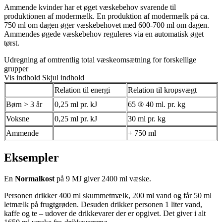
Ammende kvinder har et øget væskebehov svarende til
produktionen af modermælk. En produktion af modermælk på ca.
750 ml om dagen øger væskebehovet med 600-700 ml om dagen.
Ammendes øgede væskebehov reguleres via en automatisk øget
tørst.
Udregning af omtrentlig total væskeomsætning for forskellige
grupper
Vis indhold
Skjul indhold
Relation til energi
Relation til kropsvægt
Børn > 3 år
0,25 ml pr. kJ
65 ® 40 ml. pr. kg
Voksne
0,25 ml pr. kJ
30 ml pr. kg
Ammende
+ 750 ml
Eksempler
En
Normalkost
på 9 MJ giver 2400 ml væske.
Personen drikker 400 ml skummetmælk, 200 ml vand og får 50 ml
letmælk på frugtgrøden. Desuden drikker personen 1 liter vand,
kaffe og te – udover de drikkevarer der er opgivet. Det giver i alt