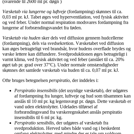
(svarende til 2600 ml pr. døgn )
Væsketab via lungerne og luftveje
(fordampning) skønnes til ca.
0,03 ml pr. kJ. Tabet øges ved hyperventilation, ved fysisk aktivitet
og ved feber. Under normal respiration modsvares fordampning fra
lungerne af forbrændingsvandet fra føden.
Væsketab via huden
sker dels ved diffusion gennem hudcellerne
(fordampning), dels via svedsekretion. Væsketabet ved diffusion
kan øges betragteligt ved brandsår, hvor hudens overflade brydes og
væske lettere kan diffundere. Svedproduktionen øges betragteligt i
varmt klima, ved fysisk aktivitet og ved feber (anslået til ca. 20%
øget tab pr. grad over 37°C). Under normale omstændigheder
skønnes det samlede væsketab via huden til ca. 0,07 ml pr. kJ.
Ofte bruges betegnelsen
perspiratio
, der inddeles i:
Perspiratio insensibilis
(det usynlige væsketab), der udgøres
af fordampning fra lunger, luftveje og hud som tilsammen kan
anslås til 10 ml pr. kg legemsvægt pr. døgn. Dette væsketab er
vand uden elektrolytter. Udelades tilførsel af
forbrændingsvand fra væskeregnskabet anslås perspiratio
insensibilis til 6 ml pr. kg.
Perspiratio sensibilis
, der udgøres af væsketab fra
svedproduktion. Herved tabes både vand og i beskedent
omfang elektrolytter, med mindre der er tale om voldsom