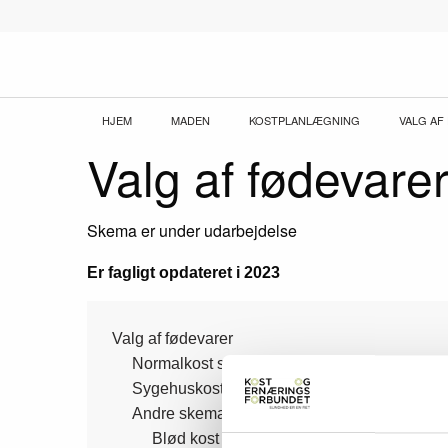
Gå
til
hovedindhold
Brødkrumme
HJEM
MADEN
KOSTPLANLÆGNING
VALG AF
Valg af fødevarer
Skema er under udarbejdelse
Er fagligt opdateret i 2023
Side
Valg af fødevarer
Normalkost skemaer
Sygehuskost skemaer
menu
Andre skemaer
Blød kost