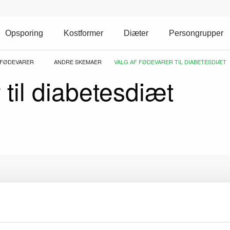
Opsporing
Kostformer
Diæter
Persongrupper
 FØDEVARER
ANDRE SKEMAER
CURRENT:
VALG AF FØDEVARER TIL DIABETESDIÆT
 til diabetesdiæt