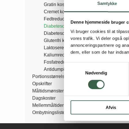
Samtykke
Gratin kost
Cremet kost
Fedtreduceret diæt (MCT-kost)
Denne hjemmeside bruger c
Diabetesdiæt
Vi bruger cookies til at tilpas
Diabetesdiæt ved dyslipidæmi
vores trafik. Vi deler også 
Glutenfri kost
annonceringspartnere og anal
Laktosereduceret diæt
dem, eller som de har indsaml
Kaliumreduceret diæt
Fosfatreduceret diæt
Samtykkevalg
Antidumping
Nødvendig
Portionsstørrelser
Opskrifter
Måltidsmønster
Dagskoster
Mellemmåltider
Afvis
Ombytningslister