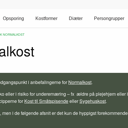
Opsporing
Kostformer
Diæter
Persongrupper
SK NORMALKOST
alkost
udgangspunkt i anbefalingerne for
Normalkost
.
 eller i risiko for underernæring – fx ældre på plejehjem eller i
cipperne for
Kost til Småtspisende
eller
Sygehuskost
.
, men i de følgende afsnit er det kun de hyppigst forekommende,