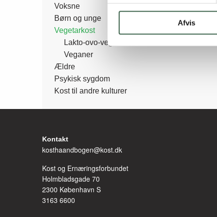
Side
Voksne
Børn og unge
Afvis
Vegetarkost
menu
Lakto-ovo-vegetarisk
Veganer
Ældre
Psykisk sygdom
Kost til andre kulturer
Kontakt
kosthaandbogen@kost.dk
Kost og Ernæringsforbundet
Holmbladsgade 70
2300 København S
3163 6600