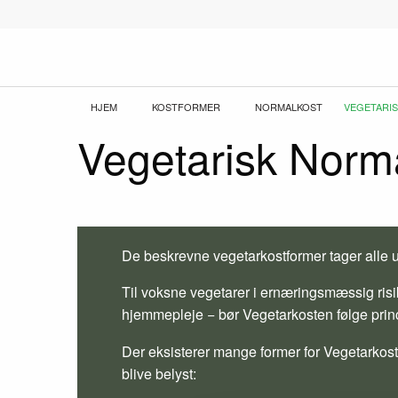
Gå
til
hovedindhold
Brødkrumme
HJEM
KOSTFORMER
NORMALKOST
CURRENT:
VEGETARI
Vegetarisk Norm
De beskrevne vegetarkostformer tager alle 
Til voksne vegetarer i ernæringsmæssig risiko
hjemmepleje − bør Vegetarkosten følge prin
Der eksisterer mange former for Vegetarkost
blive belyst: