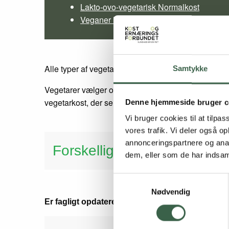
Lakto-ovo-vegetarisk Normalkost
Veganer Normalkost
Alle typer af vegetarkost har det til fælles, at de i
Samtykke
Vegetarer vælger oftest deres livsstil af etiske års
vegetarkost, der serveres i offentligt regi, skal følg
Denne hjemmeside bruger c
Vi bruger cookies til at tilpas
vores trafik. Vi deler også 
annonceringspartnere og anal
Forskellige former for vege
dem, eller som de har indsaml
Samtykkevalg
Nødvendig
Er fagligt opdateret i 2016