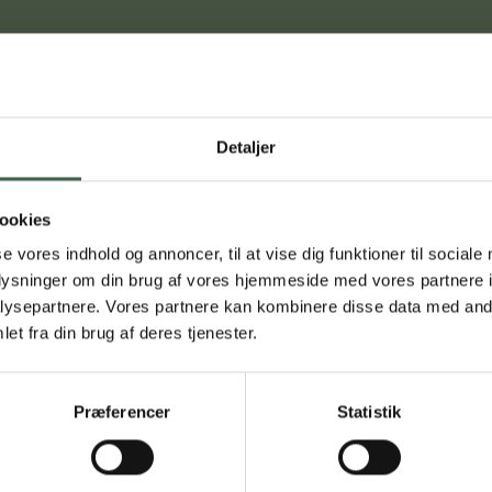
 større eller mindre grad udelukker animalske produkter fra kosten.
Detaljer
ager og hensyn til dyrevelfærd, men også sundhed og miljø spiller 
e de officielle retningslinjer med hensyn til indhold af næringsstof
ookies
se vores indhold og annoncer, til at vise dig funktioner til sociale
oplysninger om din brug af vores hjemmeside med vores partnere i
ysepartnere. Vores partnere kan kombinere disse data med andr
tarkost
et fra din brug af deres tjenester.
Præferencer
Statistik