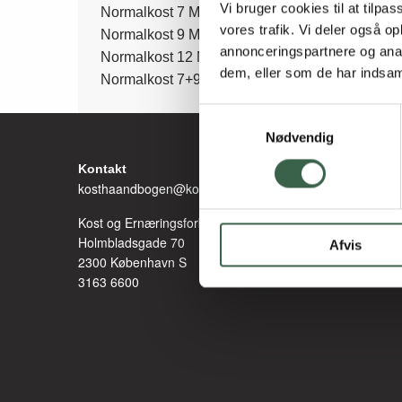
Side
Vi bruger cookies til at tilpas
Normalkost 7 MJ
vores trafik. Vi deler også 
Normalkost 9 MJ
annonceringspartnere og anal
Normalkost 12 MJ
menu
dem, eller som de har indsaml
Normalkost 7+9+12 MJ
Samtykkevalg
Nødvendig
Kontakt
kosthaandbogen@kost.dk
Kost og Ernæringsforbundet
Holmbladsgade 70
Afvis
2300 København S
3163 6600