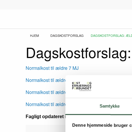
Gå
til
hovedindhold
Brødkrumme
HJEM
DAGSKOSTFORSLAG
CURRENT:
DAGSKOSTFORSLAG: ÆL
Dagskostforslag
Normalkost til ældre 7 MJ
Normalkost til ældre 9 MJ
Normalkost til ældre 12 MJ
Normalkost til ældre 7+9+12 MJ
Samtykke
Fagligt opdateret i 2016
Denne hjemmeside bruger c