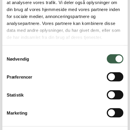
at analysere vores trafik. Vi deler også oplysninger om
1 stk. honningkage med figner (30 g)
Eftermiddag
din brug af vores hjemmeside med vores partnere inden
Børn og unge
for sociale medier, annonceringspartnere og
300 ml
cay
(te m. sukker og evt. citron)
analysepartnere. Vores partnere kan kombinere disse
med 20 g proteinpulver
Børn og unge
data med andre oplysninger, du har givet dem, eller som
de har indsamlet fra din brug af deres tjenester.
Spædbørn og småbørn
kyllingefilet (125 g)
Aften
Samtykkevalg
40 g grønne bønner
Større børn
Nødvendig
40 g tomat
Vegetarkost
Præferencer
15 g løg
Vegetarkost
2 kartofler (120 g)
Statistik
Lakto-ovo-vegetarisk
15 g olivenolie
Marketing
Veganer
1 stk. franskbrød (50 g)
½ banan (50 g)
Ældre