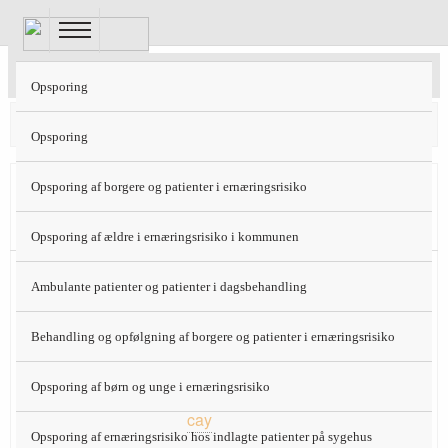
Gå
til
hovedindhold
Tyrkisk Sygehuskost 12 MJ
Opsporing
Protein 19 E%
Fedt 44 E%
Kulhydrat 37 E%
Opsporing
Tidlig
Opsporing af borgere og patienter i ernæringsrisiko
morgen
Opsporing af ældre i ernæringsrisiko i kommunen
150 ml sødmælksyoghurt med 24 g
Morgen
Ambulante patienter og patienter i dagsbehandling
sukker
2 stk. franskbrød (100 g)
Behandling og opfølgning af borgere og patienter i ernæringsrisiko
oliven (60 g)
Opsporing af børn og unge i ernæringsrisiko
150 ml
cay
(te m. sukker og evt. citron)
Opsporing af ernæringsrisiko hos indlagte patienter på sygehus
med 10 g proteinpulver