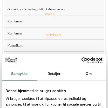
Opsporing af ernæringsrisiko i almen praksis
200 ml
ayran
(syrnet fløde 9% blandet
Formiddag
med vand)
Kostformer
Kostformer
1½ stk.
pidebrød
(gæret brød af
Frokost
hvedemel, penslet med æg, yoghurt og
Normalkost
smeltet smør, bages i ovn) (150 g)
60 g fetaost
Normalkost
65 g tomat-/løgsalat
Voksne
Samtykke
Detaljer
Om
50 ml sovs af creme fraiche 18% med
Voksne
frisk koriander
Denne hjemmeside bruger cookies
200 ml
ayran
(syrnet fløde 9% blandet
Gravide
Vi bruger cookies til at tilpasse vores indhold og
med vand)
annoncer, til at vise dig funktioner til sociale medier og til
Ammende