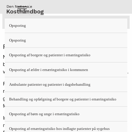
Gå
til
hovedindhold
Portionsstørrelser
Opsporing
Opsporing
Portionsstørrelser
Opsporing af borgere og patienter i ernæringsrisiko
Normalkost, Sygehuskost og Kost til småtspisende kan
baseres på stort set de samme fødevarer, dog med
Opsporing af ældre i ernæringsrisiko i kommunen
varierende fedtindhold, jvf. de udarbejdede
Dagskostforslag
.
Portionsstørrelserne bør tilpasses appetitten hos hhv. de
Ambulante patienter og patienter i dagsbehandling
raske og de syge/småtspisende. Det er vanskeligt at lave
generelle standarder for portionsstørrelserne for de
Behandling og opfølgning af borgere og patienter i ernæringsrisiko
forskellige kostformer.
Opsporing af børn og unge i ernæringsrisiko
Institutioner kan under hensyn til interne forhold og til
madvaner og -kultur fastsætte deres egne portionsstørrelser.
Opsporing af ernæringsrisiko hos indlagte patienter på sygehus