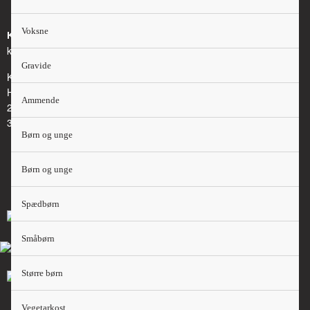
Voksne
Kontakt
kosthaandbogen@kost.dk
Gravide
Kost og Ernæringsforbundet
Holmbladsgade 70
Ammende
2300 København S
3163 6600
Børn og unge
Børn og unge
Spædbørn
Småbørn
Større børn
Vegetarkost