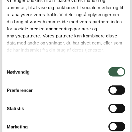
Vi bruger cookies til at tilpasse vores indhold og
af forskellige kategorier af middagsretter til
Normalkost
, med
annoncer, til at vise dig funktioner til sociale medier og til
energiindhold på henholdsvis 7 MJ, 9 MJ og 12 MJ.
Børn og unge
at analysere vores trafik. Vi deler også oplysninger om
din brug af vores hjemmeside med vores partnere inden
Børn og unge
for sociale medier, annonceringspartnere og
Tabel 2
analysepartnere. Vores partnere kan kombinere disse
Spædbørn og småbørn
data med andre oplysninger, du har givet dem, eller som
de har indsamlet fra din brug af deres tjenester.
Større børn
Tabel 3 angiver forslag til portionsstørrelser af forskellige
Samtykkevalg
kategorier af middagsretter til
Sygehuskost
, med
Vegetarkost
Nødvendig
energiindhold på henholdsvis 7 MJ, 9 MJ og 12 MJ.
Vegetarkost
Præferencer
Tabel 3
Lakto-ovo-vegetarisk
Statistik
Veganer
Alle portionsstørrelser er angivet som serveringsportion –
Marketing
Ældre