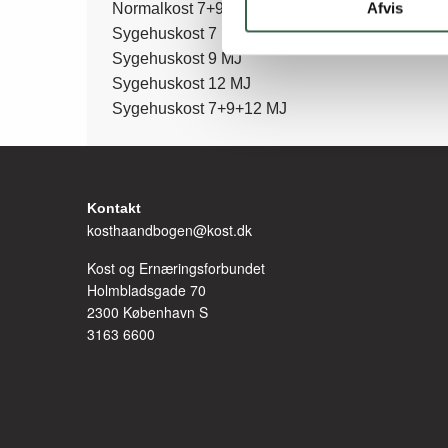
menu
Afvis
Normalkost 7+9+12 MJ
Sygehuskost 7 MJ
Sygehuskost 9 MJ
Sygehuskost 12 MJ
Sygehuskost 7+9+12 MJ
Kontakt
kosthaandbogen@kost.dk
Kost og Ernæringsforbundet
Holmbladsgade 70
2300 København S
3163 6600