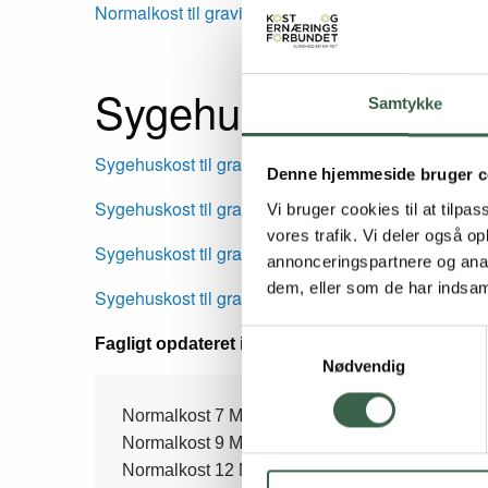
Normalkost til gravide 7+9+12 MJ
Sygehuskost
Samtykke
Sygehuskost til gravide 7 MJ
Denne hjemmeside bruger c
Sygehuskost til gravide 9 MJ
Vi bruger cookies til at tilpas
vores trafik. Vi deler også 
Sygehuskost til gravide 12 MJ
annonceringspartnere og anal
dem, eller som de har indsaml
Sygehuskost til gravide 7+9+12 MJ
Samtykkevalg
Fagligt opdateret i 2016
Nødvendig
Side
Normalkost 7 MJ
Normalkost 9 MJ
Normalkost 12 MJ