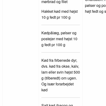
mørbrad og filet
pølser og po
Hakket kød med højst
højt fedt og 
10 g fedt pr 100 g
Kødpålæg, pølser og
postejer med højst 10
g fedt pr 100 g
Kød fra firbenede dyr,
dvs. kød fra okse, kalv,
lam eller svin højst 500
g (tilberedt) om ugen.
Og især forarbejdet
kød
Salt kød (bacon og