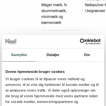
Mager mælk, fx
flødepulver 
skummetmælk,
i begrænse
minimælk og
kærnemælk
Magre syrnede
mælkeprodukter
(maks. 1,5 g fedt pr
Samtykke
Detaljer
Om
100 g) og med
begrænset tilsat
sukker
Denne hjemmeside bruger cookies
Vi bruger cookies til at tilpasse vores indhold og
Gerne mælkeprodukter
annoncer, til at vise dig funktioner til sociale medier og til
med et højt indhold af
at analysere vores trafik. Vi deler også oplysninger om
protein, fx ymer
din brug af vores hjemmeside med vores partnere inden
naturel, kvark naturel,
for sociale medier, annonceringspartnere og