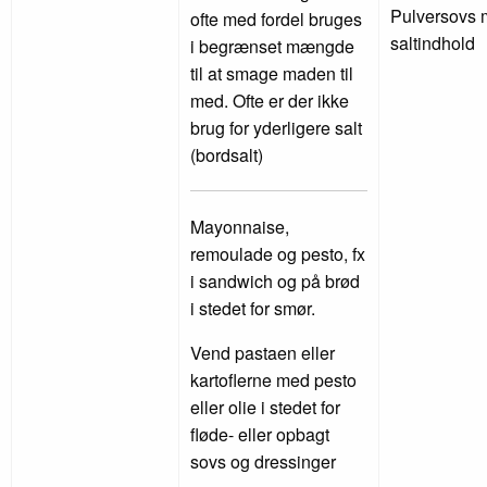
Pulversovs m
ofte med fordel bruges
saltindhold
i begrænset mængde
til at smage maden til
med. Ofte er der ikke
brug for yderligere salt
(bordsalt)
Mayonnaise,
remoulade og pesto, fx
i sandwich og på brød
i stedet for smør.
Vend pastaen eller
kartoflerne med pesto
eller olie i stedet for
fløde- eller opbagt
sovs og dressinger