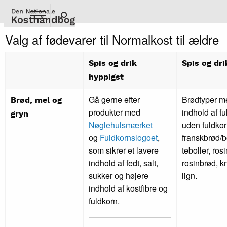
Gå
til
hovedindhold
Valg af fødevarer til Normalkost til ældre
Spis og drik
Spis og drik
hyppigst
Gå gerne efter
Brødtyper me
Brød, mel og
produkter med
indhold af fu
gryn
Nøglehulsmærket
uden fuldkor
og
Fuldkornslogoet
,
franskbrød/b
som sikrer et lavere
teboller, rosi
indhold af fedt, salt,
rosinbrød, 
sukker og højere
lign.
indhold af kostfibre og
fuldkorn.