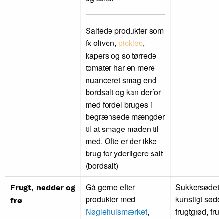
Saltede produkter som
fx oliven,
pickles
,
kapers og soltørrede
tomater har en mere
nuanceret smag end
bordsalt og kan derfor
med fordel bruges i
begrænsede mængder
til at smage maden til
med. Ofte er der ikke
brug for yderligere salt
(bordsalt)
Gå gerne efter
Sukkersødet 
Frugt, nødder og
produkter med
kunstigt sød
frø
Nøglehulsmærket
,
frugtgrød, f