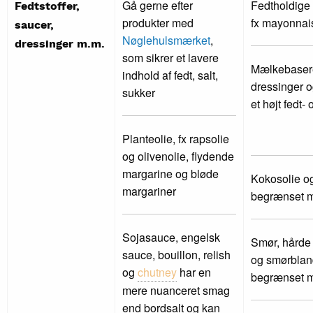
Gå gerne efter
Fedtholdige
Fedtstoffer,
produkter med
fx mayonnai
saucer,
Nøglehulsmærket
,
dressinger m.m.
som sikrer et lavere
Mælkebaser
indhold af fedt, salt,
dressinger 
sukker
et højt fedt-
Planteolie, fx rapsolie
og olivenolie, flydende
margarine og bløde
Kokosolie og
margariner
begrænset
Sojasauce, engelsk
Smør, hårde
sauce, bouillon, relish
og smørblan
og
chutney
har en
begrænset
mere nuanceret smag
end bordsalt og kan