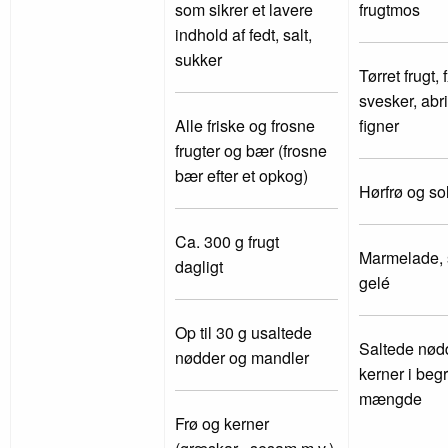
som sikrer et lavere
frugtmos
indhold af fedt, salt,
sukker
Tørret frugt, 
svesker, abr
Alle friske og frosne
figner
frugter og bær (frosne
bær efter et opkog)
Hørfrø og so
Ca. 300 g frugt
Marmelade, s
dagligt
gelé
Op til 30 g usaltede
Saltede nødd
nødder og mandler
kerner i beg
mængde
Frø og kerner