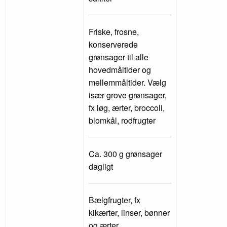
Friske, frosne,
konserverede
grønsager til alle
hovedmåltider og
mellemmåltider. Vælg
især grove grønsager,
fx løg, ærter, broccoli,
blomkål, rodfrugter
Ca. 300 g grønsager
dagligt
Bælgfrugter, fx
kikærter, linser, bønner
og ærter