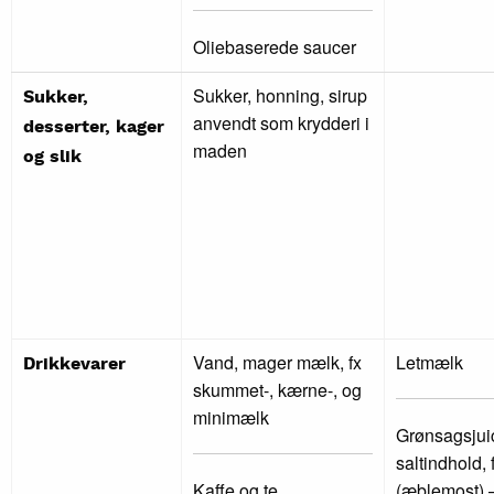
Oliebaserede saucer
Sukker, honning, sirup
Sukker,
anvendt som krydderi i
desserter, kager
maden
og slik
Vand, mager mælk, fx
Letmælk
Drikkevarer
skummet-, kærne-, og
minimælk
Grønsagsjui
saltindhold, 
Kaffe og te.
(æblemost) –