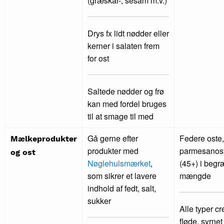
(græskar-, sesam m.v.)
Drys fx lidt nødder eller
kerner i salaten frem
for ost
Saltede nødder og frø
kan med fordel bruges
til at smage til med
Gå gerne efter
Federe oste, 
Mælkeprodukter
produkter med
parmesanost
og ost
Nøglehulsmærket
,
(45+) i begr
som sikrer et lavere
mængde
indhold af fedt, salt,
sukker
Alle typer cr
fløde, syrnet