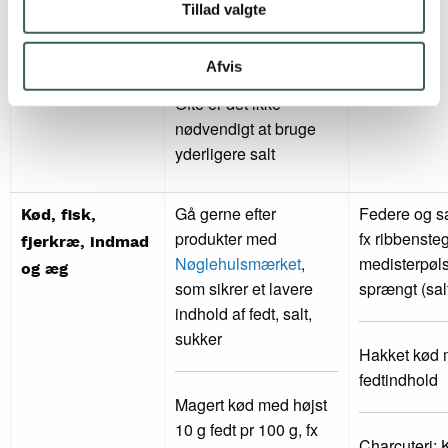
Tillad valgte
Feta- og parmesanost
kan med fordel bruges
Afvis
til at smage til med.
Ofte er det ikke
nødvendigt at bruge
yderligere salt
Gå gerne efter
Federe og sa
Kød, fisk,
produkter med
fx ribbensteg
fjerkræ, indmad
Nøglehulsmærket
,
medisterpøls
og æg
som sikrer et lavere
sprængt (sal
indhold af fedt, salt,
sukker
Hakket kød 
fedtindhold
Magert kød med højst
10 g fedt pr 100 g, fx
Charcuteri: