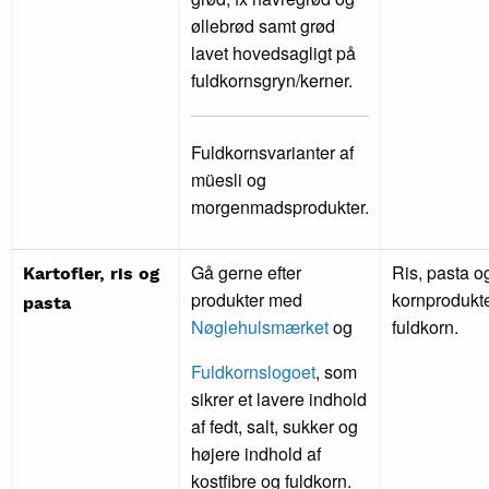
øllebrød samt grød
lavet hovedsagligt på
fuldkornsgryn/kerner.
Fuldkornsvarianter af
müesli og
morgenmadsprodukter.
Gå gerne efter
Ris, pasta o
Kartofler, ris og
produkter med
kornprodukt
pasta
Nøglehulsmærket
og
fuldkorn.
Fuldkornslogoet
, som
sikrer et lavere indhold
af fedt, salt, sukker og
højere indhold af
kostfibre og fuldkorn.