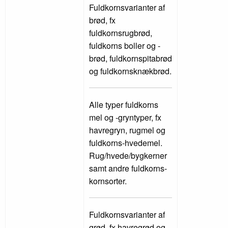
Fuldkornsvarianter af
brød, fx
fuldkornsrugbrød,
fuldkorns boller og -
brød, fuldkornspitabrød
og fuldkornsknækbrød.
Alle typer fuldkorns
mel og -gryntyper, fx
havregryn, rugmel og
fuldkorns-hvedemel.
Rug/hvede/bygkerner
samt andre fuldkorns-
kornsorter.
Fuldkornsvarianter af
grød, fx havregrød og