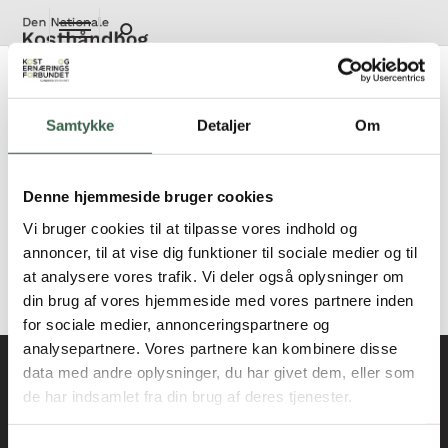
Gå
til
hovedindhold
Voksne vegetarer, med normalvægt og
uden ernæringsmæssige risikofaktorer
Samtykke
Detaljer
Om
Raske, som spiser æg og mælkeprodukter, men udelukker
øvrige animalske fødevarer, anbefales
Lakto-ovo-vegetarisk
Normalkost
.
Denne hjemmeside bruger cookies
Vi bruger cookies til at tilpasse vores indhold og
Raske, som udelukker alle animalske produkter, anbefales
annoncer, til at vise dig funktioner til sociale medier og til
Veganer Normalkost
.
at analysere vores trafik. Vi deler også oplysninger om
din brug af vores hjemmeside med vores partnere inden
Er fagligt opdateret i 2018
for sociale medier, annonceringspartnere og
analysepartnere. Vores partnere kan kombinere disse
data med andre oplysninger, du har givet dem, eller som
de har indsamlet fra din brug af deres tjenester.
Kontakt
kosthaandbogen@kost.dk