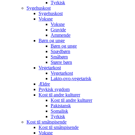
Tyrkisk
Sygehuskost
Sygehuskost
Voksne
Voksne
Gravide
Ammende
Børn og unge
Børn og unge
Spædbørn
Småbørn
Større børn
Vegetarkost
Vegetarkost
Lakto-ovo-vegetarisk
Ældre
Psykisk sygdom
Kost til andre kulturer
Kost til andre kulturer
Pakistansk
Somalisk
Tyrkisk
Kost til småtspisende
Kost til småtspisende
Voksne