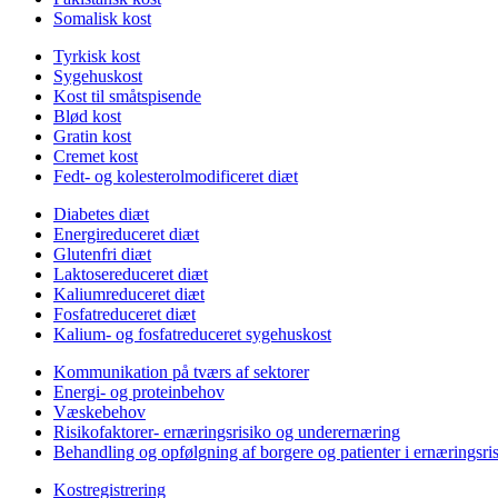
Somalisk kost
Tyrkisk kost
Sygehuskost
Kost til småtspisende
Blød kost
Gratin kost
Cremet kost
Fedt- og kolesterolmodificeret diæt
Diabetes diæt
Energireduceret diæt
Glutenfri diæt
Laktosereduceret diæt
Kaliumreduceret diæt
Fosfatreduceret diæt
Kalium- og fosfatreduceret sygehuskost
Kommunikation på tværs af sektorer
Energi- og proteinbehov
Væskebehov
Risikofaktorer- ernæringsrisiko og underernæring
Behandling og opfølgning af borgere og patienter i ernæringsri
Kostregistrering