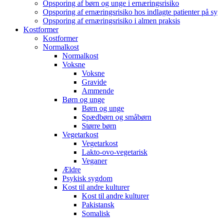
Opsporing af børn og unge i ernæringsrisiko
Opsporing af ernæringsrisiko hos indlagte patienter på s
Opsporing af ernæringsrisiko i almen praksis
Kostformer
Kostformer
Normalkost
Normalkost
Voksne
Voksne
Gravide
Ammende
Børn og unge
Børn og unge
Spædbørn og småbørn
Større børn
Vegetarkost
Vegetarkost
Lakto-ovo-vegetarisk
Veganer
Ældre
Psykisk sygdom
Kost til andre kulturer
Kost til andre kulturer
Pakistansk
Somalisk