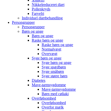
Æggefri
Nikkelreduceret diæt
Pollenkryds
Farvefri
Individuel diætbehandling
Persongrupper
Persongrupper
Børn og unge
Børn og unge
Raske børn og unge
Raske børn og unge
Normalvægt
Overvægt
Syge børn og unge
Syge børn og unge
Syge spædbørn
Syge småbørn
Syge større børn
Diabetes
Mave-tarmsygdomme
Mave-tarmsygdomme
Børn med cøliaki
Overfølsomhed
Overfølsomhed
Overfor mælk