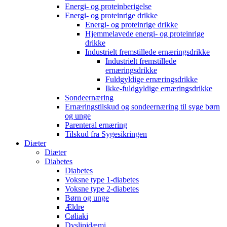
Energi- og proteinberigelse
Energi- og proteinrige drikke
Energi- og proteinrige drikke
Hjemmelavede energi- og proteinrige
drikke
Industrielt fremstillede ernæringsdrikke
Industrielt fremstillede
ernæringsdrikke
Fuldgyldige ernæringsdrikke
Ikke-fuldgyldige ernæringsdrikke
Sondeernæring
Ernæringstilskud og sondeernæring til syge børn
og unge
Parenteral ernæring
Tilskud fra Sygesikringen
Diæter
Diæter
Diabetes
Diabetes
Voksne type 1-diabetes
Voksne type 2-diabetes
Børn og unge
Ældre
Cøliaki
Dyslipidæmi