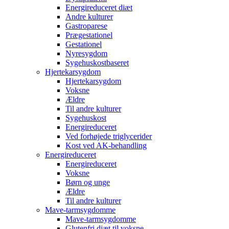
Energireduceret diæt
Andre kulturer
Gastroparese
Prægestationel
Gestationel
Nyresygdom
Sygehuskostbaseret
Hjertekarsygdom
Hjertekarsygdom
Voksne
Ældre
Til andre kulturer
Sygehuskost
Energireduceret
Ved forhøjede triglycerider
Kost ved AK-behandling
Energireduceret
Energireduceret
Voksne
Børn og unge
Ældre
Til andre kulturer
Mave-tarmsygdomme
Mave-tarmsygdomme
Glutenfri diæt til voksne