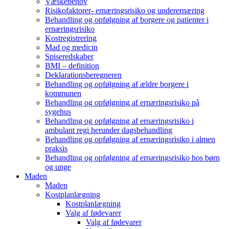
Væskebehov
Risikofaktorer- ernæringsrisiko og underernæring
Behandling og opfølgning af borgere og patienter i
ernæringsrisiko
Kostregistrering
Mad og medicin
Spiseredskaber
BMI – definition
Deklarationsberegneren
Behandling og opfølgning af ældre borgere i
kommunen
Behandling og opfølgning af ernæringsrisiko på
sygehus
Behandling og opfølgning af ernæringsrisiko i
ambulant regi herunder dagsbehandling
Behandling og opfølgning af ernæringsrisiko i almen
praksis
Behandling og opfølgning af ernæringsrisiko hos børn
og unge
Maden
Maden
Kostplanlægning
Kostplanlægning
Valg af fødevarer
Valg af fødevarer