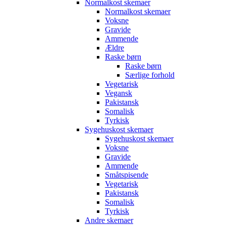
Normalkost skemaer
Normalkost skemaer
Voksne
Gravide
Ammende
Ældre
Raske børn
Raske børn
Særlige forhold
Vegetarisk
Vegansk
Pakistansk
Somalisk
Tyrkisk
Sygehuskost skemaer
Sygehuskost skemaer
Voksne
Gravide
Ammende
Småtspisende
Vegetarisk
Pakistansk
Somalisk
Tyrkisk
Andre skemaer