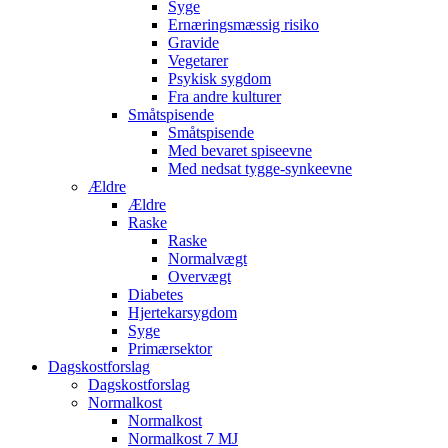
Syge
Ernæringsmæssig risiko
Gravide
Vegetarer
Psykisk sygdom
Fra andre kulturer
Småtspisende
Småtspisende
Med bevaret spiseevne
Med nedsat tygge-synkeevne
Ældre
Ældre
Raske
Raske
Normalvægt
Overvægt
Diabetes
Hjertekarsygdom
Syge
Primærsektor
Dagskostforslag
Dagskostforslag
Normalkost
Normalkost
Normalkost 7 MJ