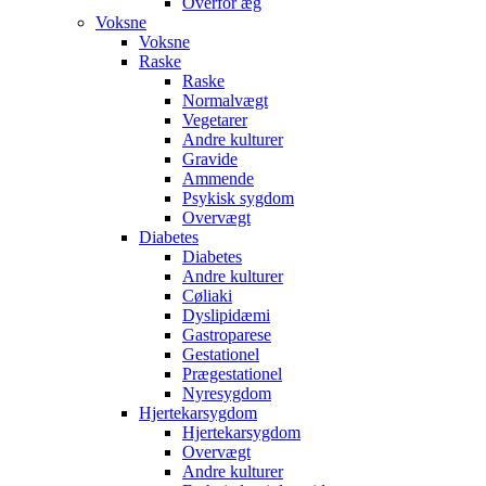
Overfor æg
Voksne
Voksne
Raske
Raske
Normalvægt
Vegetarer
Andre kulturer
Gravide
Ammende
Psykisk sygdom
Overvægt
Diabetes
Diabetes
Andre kulturer
Cøliaki
Dyslipidæmi
Gastroparese
Gestationel
Prægestationel
Nyresygdom
Hjertekarsygdom
Hjertekarsygdom
Overvægt
Andre kulturer