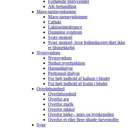
Forhøjede triglycerider
AK-behandling
Mave-tarmsygdomme
Mave-tarmsygdomme
Cøliaki
Laktoseintolerance
Dumping syndrom
Svær steatoré
Svær steatoré, hvor fedtreduceret diæt ikke
er tilstrækkelig
Nyresygdom
Nyresygdom
Nedsat nyrefunktion
Hæmodialyse
Peritoneal dialyse
For højt indhold af kalium i blodet
For højt indhold af fosfat i blodet
Overfølsomhed
Overfølsomhed
Overfor æg
Overfor mælk
Overfor nikkel
Overfor birke-, græs og bynkepollen
Overfor et eller flere tilsatte farvestoffer
Syge