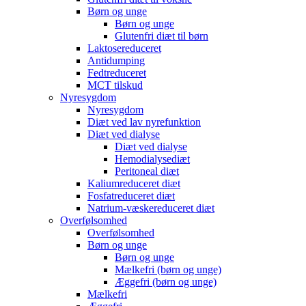
Børn og unge
Børn og unge
Glutenfri diæt til børn
Laktosereduceret
Antidumping
Fedtreduceret
MCT tilskud
Nyresygdom
Nyresygdom
Diæt ved lav nyrefunktion
Diæt ved dialyse
Diæt ved dialyse
Hemodialysediæt
Peritoneal diæt
Kaliumreduceret diæt
Fosfatreduceret diæt
Natrium-væskereduceret diæt
Overfølsomhed
Overfølsomhed
Børn og unge
Børn og unge
Mælkefri (børn og unge)
Æggefri (børn og unge)
Mælkefri