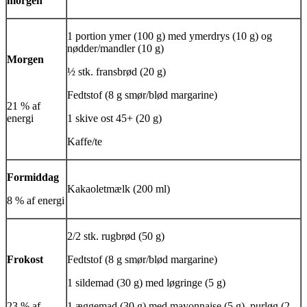
morgen
1 portion ymer (100 g) med ymerdrys (10 g) og
nødder/mandler (10 g)
Morgen
½ stk. fransbrød (20 g)
Fedtstof (8 g smør/blød margarine)
21 % af
energi
1 skive ost 45+ (20 g)
Kaffe/te
Formiddag
Kakaoletmælk (200 ml)
8 % af energi
2/2 stk. rugbrød (50 g)
Frokost
Fedtstof (8 g smør/blød margarine)
1 sildemad (30 g) med løgringe (5 g)
23 % af
1 æggemad (30 g) med mayonnaise (5 g), purløg (2