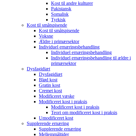
Kost til andre kulturer
Pakistansk
Somalisk
Tyrkisk
Kost til småtspisende
Kost til småtspisende
Voksne
Ældre i primærsektor
Individuel ernæringsbehandling
Individuel ernæringsbehandling
Individuel ernæringsbehandling til ældre i
primærsektor
Dysfagidiæt
Dysfagidiæt
Blød kost
Gratin kost
Cremet kost
Modificeret væske
Modificeret kost i praksis
Modificeret kost i praksis
Teori om modificeret kost i praksis
Umodificeret kost
Supplerende ernæring
Supplerende ernæring
Mellemmåltider