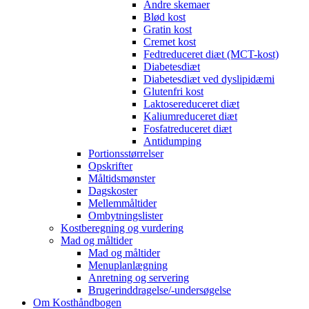
Andre skemaer
Blød kost
Gratin kost
Cremet kost
Fedtreduceret diæt (MCT-kost)
Diabetesdiæt
Diabetesdiæt ved dyslipidæmi
Glutenfri kost
Laktosereduceret diæt
Kaliumreduceret diæt
Fosfatreduceret diæt
Antidumping
Portionsstørrelser
Opskrifter
Måltidsmønster
Dagskoster
Mellemmåltider
Ombytningslister
Kostberegning og vurdering
Mad og måltider
Mad og måltider
Menuplanlægning
Anretning og servering
Brugerinddragelse/-undersøgelse
Om Kosthåndbogen