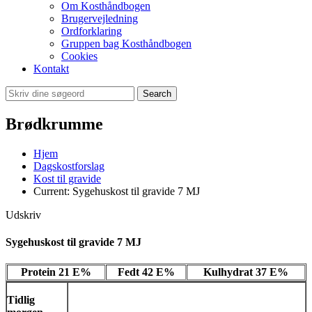
Om Kosthåndbogen
Brugervejledning
Ordforklaring
Gruppen bag Kosthåndbogen
Cookies
Kontakt
Search
Brødkrumme
Hjem
Dagskostforslag
Kost til gravide
Current:
Sygehuskost til gravide 7 MJ
Udskriv
Sygehuskost til gravide 7 MJ
Protein 21 E%
Fedt 42 E%
Kulhydrat 37 E%
Tidlig