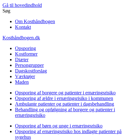
Gå til hovedindhold
Søg
Om Kosthåndbogen
Kontakt
Kosthåndbogen.dk
Opsporing
Kostformer
Diæter
Persongrupper
Dagskostforslag
Værktøjer
Maden
Opsporing af borgere og patienter i ernæringsrisiko
Opsporing af ældre i ernæringsrisiko i kommunen
Ambulante patienter og patienter i dagsbehandling
Behandling og opfølgning af borgere og patienter i
ernæringsrisiko
Opsporing af børn og unge i ernæringsrisiko
Opsporing af ernæringsrisiko hos indlagte patienter på
sygehus