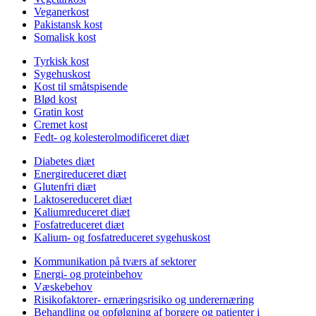
Veganerkost
Pakistansk kost
Somalisk kost
Tyrkisk kost
Sygehuskost
Kost til småtspisende
Blød kost
Gratin kost
Cremet kost
Fedt- og kolesterolmodificeret diæt
Diabetes diæt
Energireduceret diæt
Glutenfri diæt
Laktosereduceret diæt
Kaliumreduceret diæt
Fosfatreduceret diæt
Kalium- og fosfatreduceret sygehuskost
Kommunikation på tværs af sektorer
Energi- og proteinbehov
Væskebehov
Risikofaktorer- ernæringsrisiko og underernæring
Behandling og opfølgning af borgere og patienter i