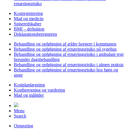
ernæringsrisiko
Kostregistrering
Mad og medicin
Spiseredskaber
BMI – definition
Deklarationsberegneren
Behandling og opfølgning af ældre borgere i kommunen
Behandling og opfølgning af ernæringsrisiko på sygehus
Behandling og opfølgning af ernæringsrisiko i ambulant regi
herunder dagsbehandling
Behandling og opfølgning af ernæringsrisiko i almen praksis
Behandling og opfølgning af ernæringsrisiko hos børn og
unge
Kostplanlægning
Kostberegning og vurdering
Mad og måltider
Menu
Search
Opsporing