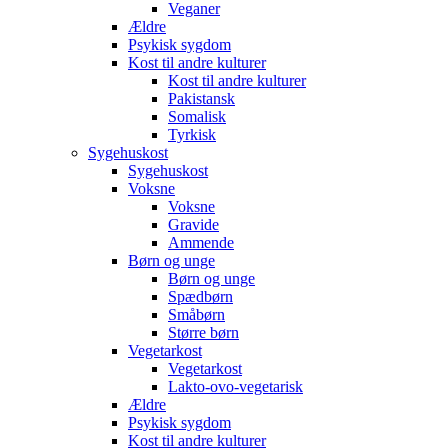
Veganer
Ældre
Psykisk sygdom
Kost til andre kulturer
Kost til andre kulturer
Pakistansk
Somalisk
Tyrkisk
Sygehuskost
Sygehuskost
Voksne
Voksne
Gravide
Ammende
Børn og unge
Børn og unge
Spædbørn
Småbørn
Større børn
Vegetarkost
Vegetarkost
Lakto-ovo-vegetarisk
Ældre
Psykisk sygdom
Kost til andre kulturer