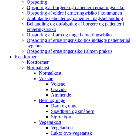
Opsporing
Opsporing af borgere og patienter i ernæringsrisiko
Opsporing af ældre i ernæringsrisiko i kommunen
Ambulante patienter og patienter i dagsbehandling
Behandling og opfølgning af borgere og patienter i
ernæringsrisiko
Opsporing af børn og unge i ernæringsrisiko
Opsporing af ernæringsrisiko hos indlagte patienter på
sygehus
Opsporing af ernæringsrisiko i almen praksis
Kostformer
Kostformer
Normalkost
Normalkost
Voksne
Voksne
Gravide
Ammende
Børn og unge
Børn og unge
Spædbørn og småbørn
Større børn
Vegetarkost
Vegetarkost
Lakto-ovo-vegetarisk