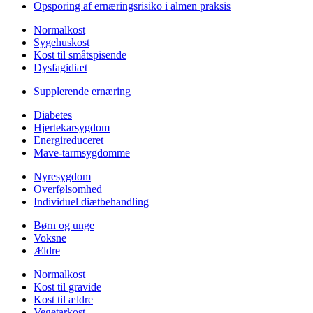
Opsporing af ernæringsrisiko i almen praksis
Normalkost
Sygehuskost
Kost til småtspisende
Dysfagidiæt
Supplerende ernæring
Diabetes
Hjertekarsygdom
Energireduceret
Mave-tarmsygdomme
Nyresygdom
Overfølsomhed
Individuel diætbehandling
Børn og unge
Voksne
Ældre
Normalkost
Kost til gravide
Kost til ældre
Vegetarkost