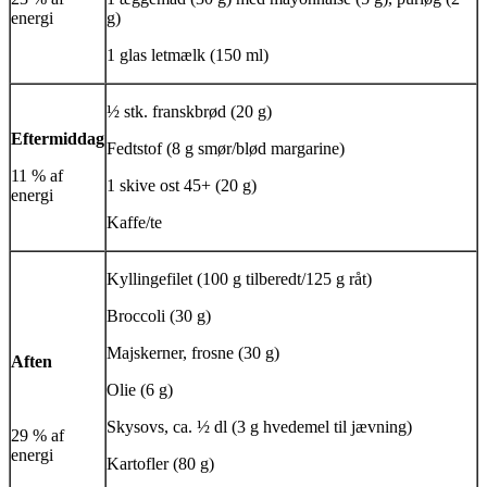
energi
g)
1 glas letmælk (150 ml)
½ stk. franskbrød (20 g)
Eftermiddag
Fedtstof (8 g smør/blød margarine)
11 % af
1 skive ost 45+ (20 g)
energi
Kaffe/te
Kyllingefilet (100 g tilberedt/125 g råt)
Broccoli (30 g)
Majskerner, frosne (30 g)
Aften
Olie (6 g)
Skysovs, ca. ½ dl (3 g hvedemel til jævning)
29 % af
energi
Kartofler (80 g)