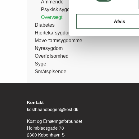
Ammende
Psykisk sygdom
Overvægt
Afvis
Diabetes
Hjertekarsygdom
Mave-tarmsygdomme
Nyresygdom
Overfølsomhed
Syge
Småtspisende
Kontakt
kosthaandbogen@kost.dk
Kost og Ernæringsforbundet
Holmbladsgade 70
2300 København S