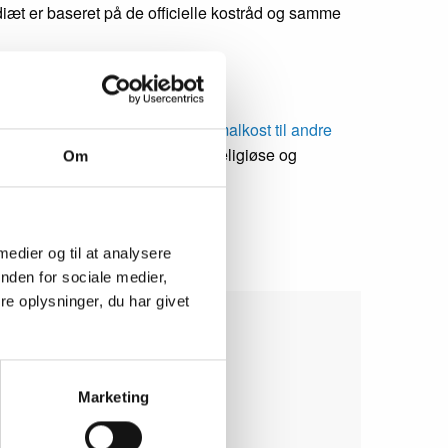
iæt er baseret på de officielle kostråd og samme
med en anden madkultur (se
Normalkost til andre
ipperne inden for den enkeltes religiøse og
Om
ing
).
 medier og til at analysere
nden for sociale medier,
e oplysninger, du har givet
Marketing