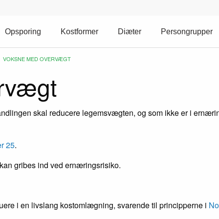
Opsporing
Kostformer
Diæter
Persongrupper
CURRENT:
VOKSNE MED OVERVÆGT
rvægt
ndlingen skal reducere legemsvægten, og som ikke er i ernæri
r 25
.
 kan gribes ind ved ernæringsrisiko.
ruere i en livslang kostomlægning, svarende til principperne i
No