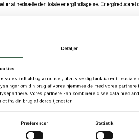
t er at nedsætte den totale energiindtagelse. Energireduceret d
r med overvægt
gen skal reducere legemsvægten og som kommer fra andre lande 
se/udelukkelse af fødevarer med henblik på at tilgodese kostprinc
Detaljer
 på individuel tilrettelæggelse af kosten (
Individuel diætbehandl
ookies
se vores indhold og annoncer, til at vise dig funktioner til sociale
oplysninger om din brug af vores hjemmeside med vores partnere i
ysepartnere. Vores partnere kan kombinere disse data med andr
et fra din brug af deres tjenester.
Præferencer
Statistik