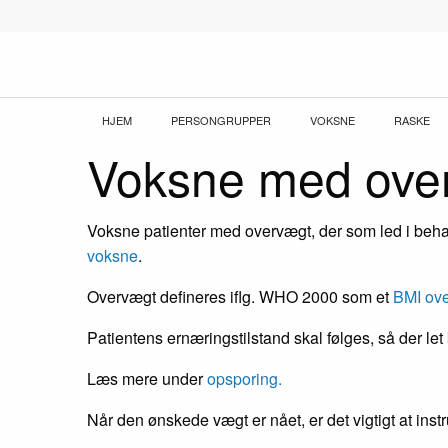
Gå
til
hovedindhold
Brødkrumme
HJEM
PERSONGRUPPER
VOKSNE
RASKE
Voksne med ove
Voksne patienter med overvægt, der som led i beha
voksne
.
Overvægt defineres iflg. WHO 2000 som et
BMI ove
Patientens ernæringstilstand skal følges, så der let
Læs mere under
opsporing.
Når den ønskede vægt er nået, er det vigtigt at inst