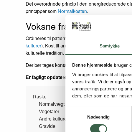
Det overordnede princip i den energireducerede diæ
principper som
Normalkosten
.
Voksne fra andre kulture
Ordineres til patienter, der som led i behandlin
kulturer
). Kost til andre kulturer består i anvendel
Samtykke
kulturelle tradition.
Der bør tages kontakt til klinisk diætist med henblik
Denne hjemmeside bruger c
Vi bruger cookies til at tilpas
Er fagligt opdateret i 2018
vores trafik. Vi deler også 
annonceringspartnere og anal
Side
dem, eller som de har indsaml
Raske
Normalvægt
Samtykkevalg
Vegetarer
menu
Nødvendig
Andre kulturer
Gravide