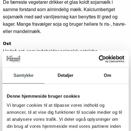
De færreste vegetarer drikker et glas koldt sojamælk i
samme forstand som almindelig mælk. Kalciumberiget
sojamælk med sød vaniljesmag kan benyttes til grød og
kager. Mange fravælger soja og bruger hellere fx ris-, havre-
eller mandelmælk.
Ost
Undgå ost, som indeholder animalsk osteløbe.
Se boks med Forslag til
vegetar-
og
veganermad
Samtykke
Detaljer
Om
Tilsætningsstoffer af animalsk oprindelse
En række fødevarer kan ikke indgå i Vegetar- eller
Denne hjemmeside bruger cookies
Veganerkost, fordi de indeholder produkter baseret på
Vi bruger cookies til at tilpasse vores indhold og
svinekød, herunder gelatine eller tilsætningsstoffer, fx
annoncer, til at vise dig funktioner til sociale medier og til
fedtbaserede emulgatorer.
at analysere vores trafik. Vi deler også oplysninger om
din brug af vores hjemmeside med vores partnere inden
Tilsætningsstoffer, der kan være af animalsk oprindelse,