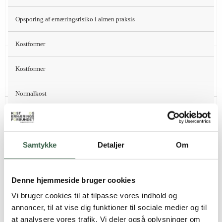
1 glas skummetmælk (150 ml)
Opsporing af ernæringsrisiko i almen praksis
Kaffe/te
Kostformer
½ banan (50 g)
Formiddag
Kostformer
3 % af energi
Normalkost
3/2 stk. rugbrød (75 g)
Frokost
Normalkost
Skrabet fedtstof(10 g minarine)
Voksne
Samtykke
Detaljer
Om
1 leverpostejmad (15 g) med agurk (20 g)
29 % af
energi
1 sildemad (30 g) med løgringe (5 g)
Voksne
Denne hjemmeside bruger cookies
1 kartoffelmad (30 g) med mayonnaise (5
Gravide
Vi bruger cookies til at tilpasse vores indhold og
g), purløg (2 g)
annoncer, til at vise dig funktioner til sociale medier og til
Ammende
at analysere vores trafik. Vi deler også oplysninger om
1 sherrytomat (20 g)