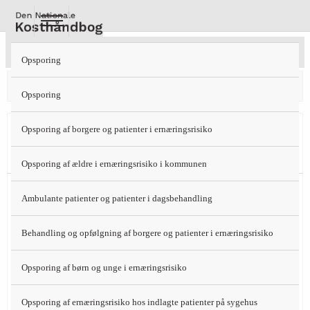
Gå
til
hovedindhold
Energireduceret Normalkost 8 MJ
Opsporing
Protein 18 E%
Fedt 29 E%
Kulhydrat 53 E%
Opsporing
Tidlig
Opsporing af borgere og patienter i ernæringsrisiko
morgen
Opsporing af ældre i ernæringsrisiko i kommunen
1 portion havregryn (35 g) med 1 tsk.
Morgen
Ambulante patienter og patienter i dagsbehandling
sukker (5 g)
1 appelsin (125 g)
Behandling og opfølgning af borgere og patienter i ernæringsrisiko
23 % af
1 stk. fuldkornsbrød (50 g)
energi
Opsporing af børn og unge i ernæringsrisiko
1 skive ost 30+ (20 g)
Opsporing af ernæringsrisiko hos indlagte patienter på sygehus