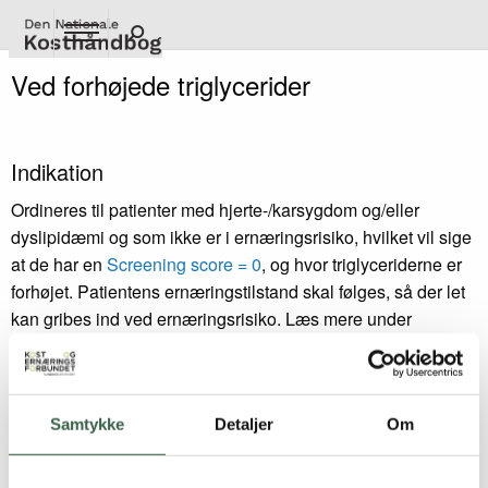
Gå
til
hovedindhold
Ved forhøjede triglycerider
Indikation
Ordineres til patienter med hjerte-/karsygdom og/eller
dyslipidæmi og som ikke er i ernæringsrisiko, hvilket vil sige
at de har en
Screening score = 0
, og hvor triglyceriderne er
forhøjet. Patientens ernæringstilstand skal følges, så der let
kan gribes ind ved ernæringsrisiko. Læs mere under
opsporing.
Fedt- og kolesterolmodificeret diæt ved forhøjede
triglycerider følger anbefalingerne for Diæter ved
Samtykke
Detaljer
Om
hjerte-/karsygdom mht. de fleste områder. For at tilgodese de
forhøjede triglycerider er der dog enkelte justeringer når det