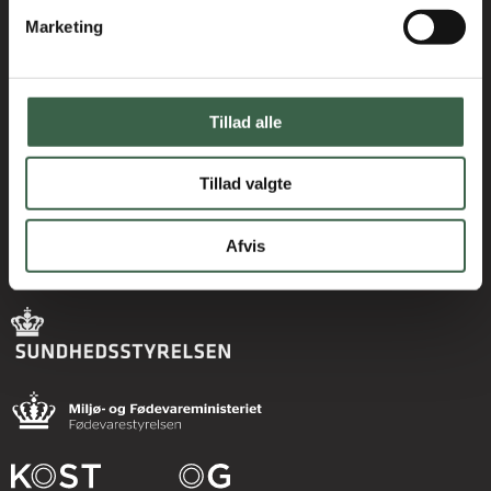
Marketing
Kontakt
kosthaandbogen@kost.dk
Kost og Ernæringsforbundet
Holmbladsgade 70
Tillad alle
2300 København S
3163 6600
Tillad valgte
Afvis