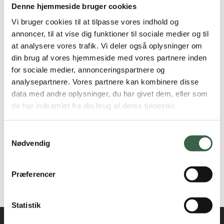
gælder valg af fødevarer.
Denne hjemmeside bruger cookies
Vi bruger cookies til at tilpasse vores indhold og
Der anbefales total alkoholabstinens i en uge. Hvis
annoncer, til at vise dig funktioner til sociale medier og til
triglyceridværdien falder til et normalt niveau, kan alkohol
at analysere vores trafik. Vi deler også oplysninger om
herefter evt. indtages i mindre mængder i henhold til
din brug af vores hjemmeside med vores partnere inden
lægeordination (afhængig af den enkeltes tærskel for,
for sociale medier, annonceringspartnere og
hvornår triglyceridværdien påvirkes). Hvis triglyceridværdien
analysepartnere. Vores partnere kan kombinere disse
ikke normaliseres kan en reduktion af indtagelsen af både
data med andre oplysninger, du har givet dem, eller som
tilsat sukker og fructose forsøges. Desuden kan
de har indsamlet fra din brug af deres tjenester.
fiskeolietilskud anvendes i behandlingen af svært forhøjet
triglycerid.
Samtykkevalg
Nødvendig
Patienter, der skal være indlagt længe, kan med fordel
ordineres samtale med klinisk diætist med henblik på
en
Individuel diætbehandling
Præferencer
ikke opdateret siden 2016-udgaven
Statistik