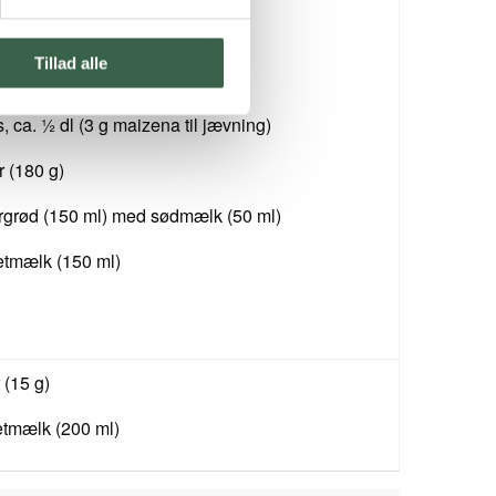
er, frosne (50 g)
Tillad alle
 g)
 ca. ½ dl (3 g maizena til jævning)
r (180 g)
grød (150 ml) med sødmælk (50 ml)
letmælk (150 ml)
 (15 g)
tmælk (200 ml)