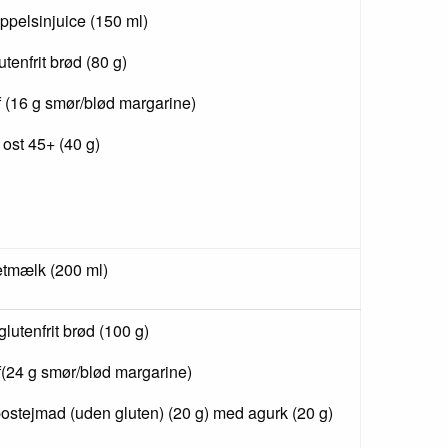
appelsinjuice (150 ml)
lutenfrit brød (80 g)
f (16 g smør/blød margarine)
 ost 45+ (40 g)
tmælk (200 ml)
 glutenfrit brød (100 g)
f(24 g smør/blød margarine)
postejmad (uden gluten) (20 g) med agurk (20 g)