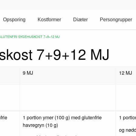
Opsporing
Kostformer
Diæter
Persongrupper
CURRENT:
GLUTENFRI SYGEHUSKOST 7+9+12 MJ
uskost 7+9+12 MJ
9 MJ
12 MJ
frie
1 portion ymer (100 g) med glutenfrie
1 portio
havregryn (10 g)
og nødd