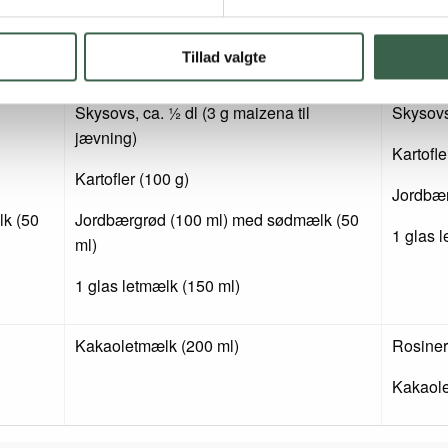
Majskerner, frosne (30 g)
Majskern
Tillad valgte
Olie (10 g)
Olie (10
Skysovs, ca. ½ dl (3 g maizena til
Skysovs,
jævning)
Kartofle
Kartofler (100 g)
Jordbær
k (50
Jordbærgrød (100 ml) med sødmælk (50
1 glas 
ml)
1 glas letmælk (150 ml)
Kakaoletmælk (200 ml)
Rosiner
Kakaole