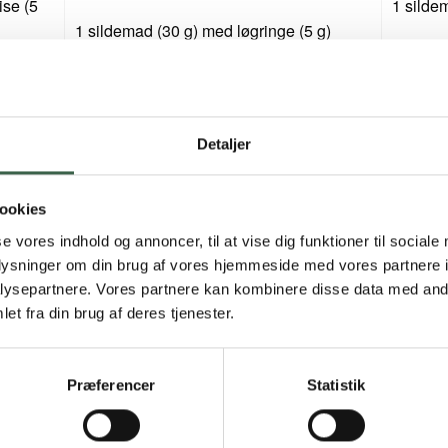
se (5
1 silde
1 sildemad (30 g) med løgringe (5 g)
1 æggem
1 æggemad (40 g) med mayonnaise (5 g),
1 frikad
purløg (2 g)
med rød
1 glas letmælk (150 ml)
Detaljer
1 glas 
ookies
1 stk. glutenfrit brød (40 g)
1 stk. g
se vores indhold og annoncer, til at vise dig funktioner til sociale
)
Fedtstof (8 g smør/blød margarine)
Fedtsto
oplysninger om din brug af vores hjemmeside med vores partnere i
ysepartnere. Vores partnere kan kombinere disse data med andr
1 skive ost 45+ (20 g)
1 skive 
et fra din brug af deres tjenester.
Kaffe/te
Kaffe/te
Præferencer
Statistik
 råt)
Kyllingefilet (125 g tilberedt/150 g råt)
Kyllinge
Broccoli (30 g)
Broccoli