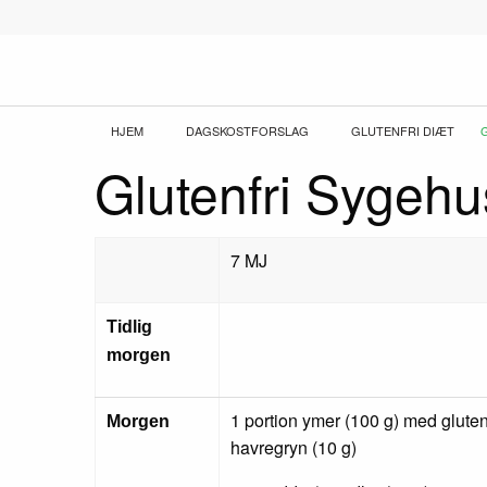
Gå
til
hovedindhold
Brødkrumme
HJEM
DAGSKOSTFORSLAG
GLUTENFRI DIÆT
Glutenfri Sygeh
7 MJ
Tidlig
morgen
1 portion ymer (100 g) med gluten
Morgen
havregryn (10 g)