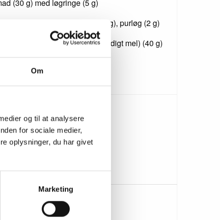
mad (30 g) med løgringe (5 g)
ad (40 g) med mayonnaise (5 g), purløg (2 g)
ellemad (fars rørt uden glutenholdigt mel) (40 g)
bede (10 g)
Om
letmælk (150 ml)
lutenfrit brød (40 g)
 medier og til at analysere
f (8 g smør/blød margarine)
nden for sociale medier,
e oplysninger, du har givet
ost 45+ (20 g)
Marketing
filet (125 g tilberedt/150 g råt)
 (50 g)