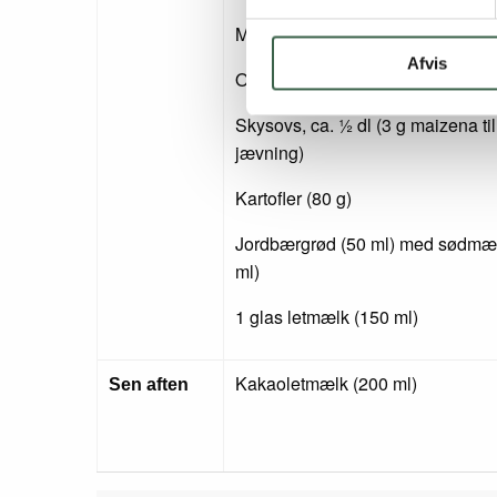
Majskerner, frosne (30 g)
Afvis
Olie (6 g)
Skysovs, ca. ½ dl (3 g maizena til
jævning)
Kartofler (80 g)
Jordbærgrød (50 ml) med sødmæl
ml)
1 glas letmælk (150 ml)
Kakaoletmælk (200 ml)
Sen aften