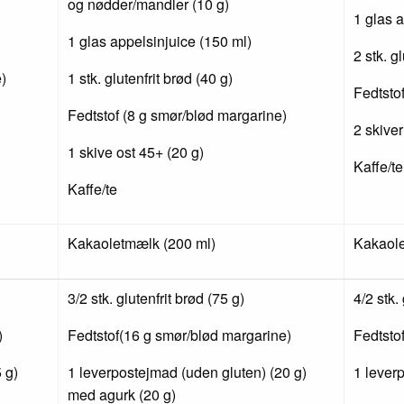
og nødder/mandler (10 g)
1 glas 
1 glas appelsinjuice (150 ml)
2 stk. g
)
1 stk. glutenfrit brød (40 g)
Fedtsto
Fedtstof (8 g smør/blød margarine)
2 skiver
1 skive ost 45+ (20 g)
Kaffe/te
Kaffe/te
Kakaoletmælk (200 ml)
Kakaole
3/2 stk. glutenfrit brød (75 g)
4/2 stk.
)
Fedtstof(16 g smør/blød margarine)
Fedtsto
 g)
1 leverpostejmad (uden gluten) (20 g)
1 lever
med agurk (20 g)