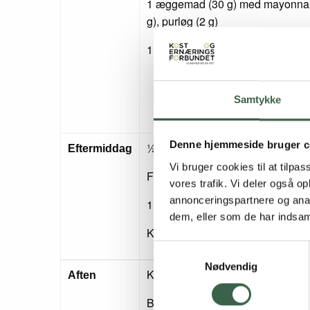
1 æggemad (30 g) med mayonnai
g), purløg (2 g)
1 glas letmælk (150 ml)
Samtykke
Denne hjemmeside bruger c
½ stk. glutenfrit brød (20 g)
Eftermiddag
Vi bruger cookies til at tilpas
Fedtstof (8 g smør/blød margarine
vores trafik. Vi deler også 
annonceringspartnere og anal
1 skive ost 45+ (20 g)
dem, eller som de har indsaml
Kaffe/te
Samtykkevalg
Nødvendig
Kyllingefilet (100 g tilberedt/125 g
Aften
Broccoli (30 g)