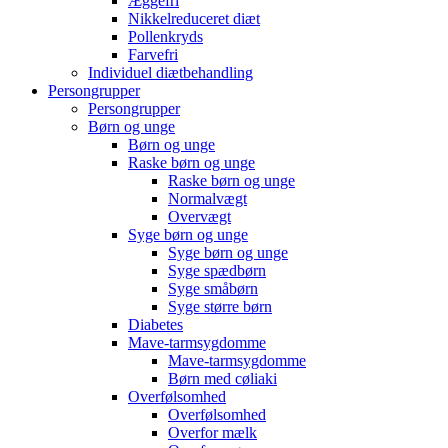
Æggefri
Nikkelreduceret diæt
Pollenkryds
Farvefri
Individuel diætbehandling
Persongrupper
Persongrupper
Børn og unge
Børn og unge
Raske børn og unge
Raske børn og unge
Normalvægt
Overvægt
Syge børn og unge
Syge børn og unge
Syge spædbørn
Syge småbørn
Syge større børn
Diabetes
Mave-tarmsygdomme
Mave-tarmsygdomme
Børn med cøliaki
Overfølsomhed
Overfølsomhed
Overfor mælk