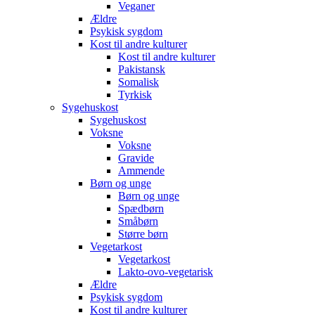
Veganer
Ældre
Psykisk sygdom
Kost til andre kulturer
Kost til andre kulturer
Pakistansk
Somalisk
Tyrkisk
Sygehuskost
Sygehuskost
Voksne
Voksne
Gravide
Ammende
Børn og unge
Børn og unge
Spædbørn
Småbørn
Større børn
Vegetarkost
Vegetarkost
Lakto-ovo-vegetarisk
Ældre
Psykisk sygdom
Kost til andre kulturer