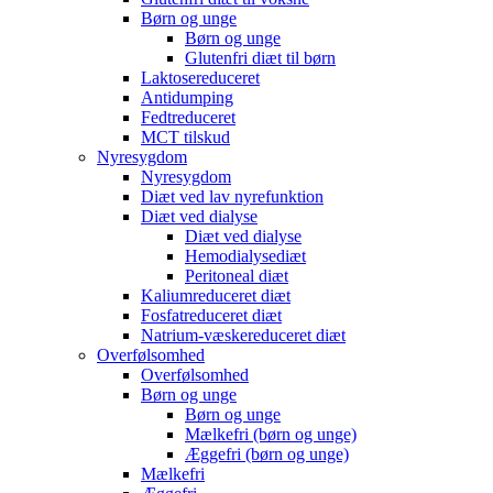
Børn og unge
Børn og unge
Glutenfri diæt til børn
Laktosereduceret
Antidumping
Fedtreduceret
MCT tilskud
Nyresygdom
Nyresygdom
Diæt ved lav nyrefunktion
Diæt ved dialyse
Diæt ved dialyse
Hemodialysediæt
Peritoneal diæt
Kaliumreduceret diæt
Fosfatreduceret diæt
Natrium-væskereduceret diæt
Overfølsomhed
Overfølsomhed
Børn og unge
Børn og unge
Mælkefri (børn og unge)
Æggefri (børn og unge)
Mælkefri