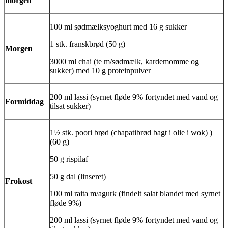
morgen
100 ml sødmælksyoghurt med 16 g sukker
1 stk. franskbrød (50 g)
Morgen
3000 ml
chai
(te m/sødmælk, kardemomme og
sukker) med 10 g proteinpulver
200 ml
lassi
(syrnet fløde 9% fortyndet med vand og
Formiddag
tilsat sukker)
1½ stk.
poori
brød (chapatibrød bagt i olie i wok) )
(60 g)
50 g rispilaf
50 g dal (linseret)
Frokost
100 ml
raita
m/agurk (findelt salat blandet med syrnet
fløde 9%)
200 ml
lassi
(syrnet fløde 9% fortyndet med vand og