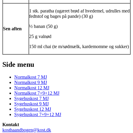
1 stk.
paratha
(ugæret brød af hvedemel, udrulles med
fedtstof og bages på pande) (30 g)
½ banan (50 g)
Sen aften
25 g valnød
150 ml
chai
(te m/sødmælk, kardemomme og sukker)
Side menu
Normalkost 7 MJ
Normalkost 9 MJ
Normalkost 12 MJ
Normalkost 7+9+12 MJ
Sygehuskost 7 MJ
Sygehuskost 9 MJ
Sygehuskost 12 MJ
Sygehuskost 7+9+12 MJ
Kontakt
kosthaandbogen@kost.dk