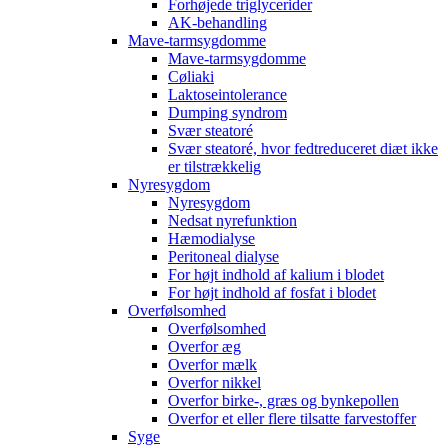
Forhøjede triglycerider
AK-behandling
Mave-tarmsygdomme
Mave-tarmsygdomme
Cøliaki
Laktoseintolerance
Dumping syndrom
Svær steatoré
Svær steatoré, hvor fedtreduceret diæt ikke
er tilstrækkelig
Nyresygdom
Nyresygdom
Nedsat nyrefunktion
Hæmodialyse
Peritoneal dialyse
For højt indhold af kalium i blodet
For højt indhold af fosfat i blodet
Overfølsomhed
Overfølsomhed
Overfor æg
Overfor mælk
Overfor nikkel
Overfor birke-, græs og bynkepollen
Overfor et eller flere tilsatte farvestoffer
Syge