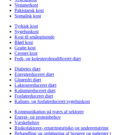
Veganerkost
Pakistansk kost
Somalisk kost
Tyrkisk kost
Sygehuskost
Kost til småtspisende
Blød kost
Gratin kost
Cremet kost
Fedt- og kolesterolmodificeret diæt
Diabetes diæt
Energireduceret diæt
Glutenfri diæt
Laktosereduceret diæt
Kaliumreduceret diæt
Fosfatreduceret diæt
Kalium- og fosfatreduceret sygehuskost
Kommunikation på tværs af sektorer
Energi- og proteinbehov
Væskebehov
Risikofaktorer- ernæringsrisiko og underernæring
Behandling og opfølgning af borgere og patienter i