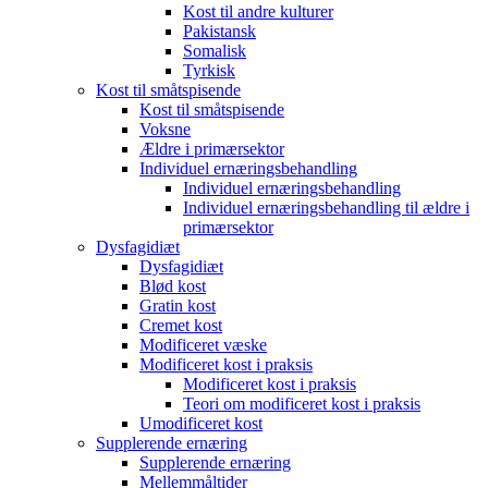
Kost til andre kulturer
Pakistansk
Somalisk
Tyrkisk
Kost til småtspisende
Kost til småtspisende
Voksne
Ældre i primærsektor
Individuel ernæringsbehandling
Individuel ernæringsbehandling
Individuel ernæringsbehandling til ældre i
primærsektor
Dysfagidiæt
Dysfagidiæt
Blød kost
Gratin kost
Cremet kost
Modificeret væske
Modificeret kost i praksis
Modificeret kost i praksis
Teori om modificeret kost i praksis
Umodificeret kost
Supplerende ernæring
Supplerende ernæring
Mellemmåltider