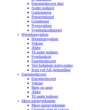
Energireduceret diæt
Andre kulturer
Gastroparese
Prægestationel
Gestationel
Nyresygdom
Sygehuskostbaseret
Hjertekarsygdom
Hjertekarsygdom
Voksne
Ældre
Til andre kulturer
Sygehuskost
Energireduceret
Ved forhøjede triglycerider
Kost ved AK-behandling
Energireduceret
Energireduceret
Voksne
Børn og unge
Ældre
Til andre kulturer
Mave-tarmsygdomme
Mave-tarmsygdomme
Glutenfri diæt til voksne