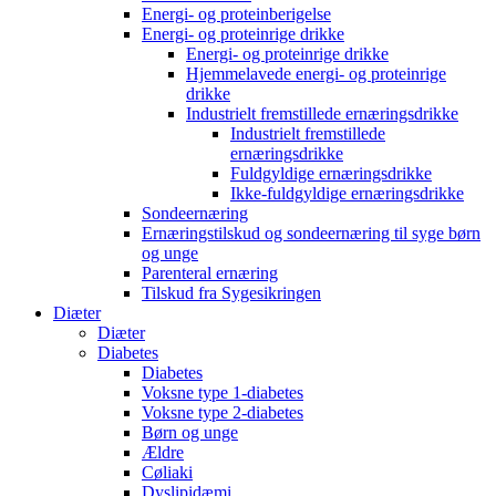
Energi- og proteinberigelse
Energi- og proteinrige drikke
Energi- og proteinrige drikke
Hjemmelavede energi- og proteinrige
drikke
Industrielt fremstillede ernæringsdrikke
Industrielt fremstillede
ernæringsdrikke
Fuldgyldige ernæringsdrikke
Ikke-fuldgyldige ernæringsdrikke
Sondeernæring
Ernæringstilskud og sondeernæring til syge børn
og unge
Parenteral ernæring
Tilskud fra Sygesikringen
Diæter
Diæter
Diabetes
Diabetes
Voksne type 1-diabetes
Voksne type 2-diabetes
Børn og unge
Ældre
Cøliaki
Dyslipidæmi