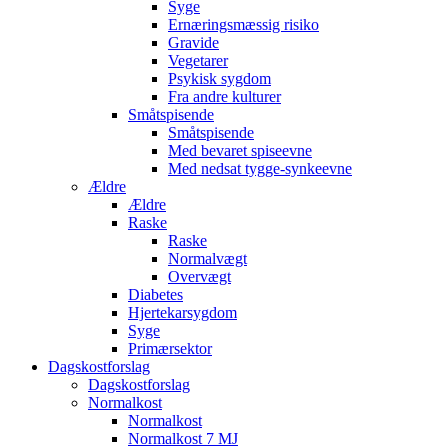
Syge
Ernæringsmæssig risiko
Gravide
Vegetarer
Psykisk sygdom
Fra andre kulturer
Småtspisende
Småtspisende
Med bevaret spiseevne
Med nedsat tygge-synkeevne
Ældre
Ældre
Raske
Raske
Normalvægt
Overvægt
Diabetes
Hjertekarsygdom
Syge
Primærsektor
Dagskostforslag
Dagskostforslag
Normalkost
Normalkost
Normalkost 7 MJ