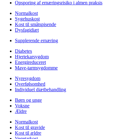
Opsporing af ernæringsrisiko i almen praksis
Normalkost
Sygehuskost
Kost til småtspisende
Dysfagidiæt
Supplerende ernæring
Diabetes
Hjertekarsygdom
Energireduceret
Mave-tarmsygdomme
Nyresygdom
Overfølsomhed
Individuel diætbehandling
Børn og unge
Voksne
Ældre
Normalkost
Kost til gravide
Kost til ældre
Vegetarkost