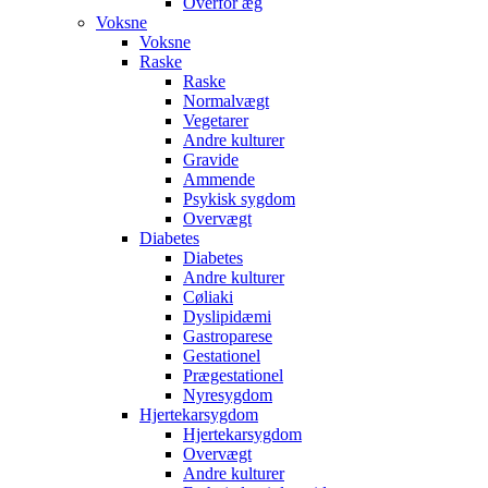
Overfor æg
Voksne
Voksne
Raske
Raske
Normalvægt
Vegetarer
Andre kulturer
Gravide
Ammende
Psykisk sygdom
Overvægt
Diabetes
Diabetes
Andre kulturer
Cøliaki
Dyslipidæmi
Gastroparese
Gestationel
Prægestationel
Nyresygdom
Hjertekarsygdom
Hjertekarsygdom
Overvægt
Andre kulturer