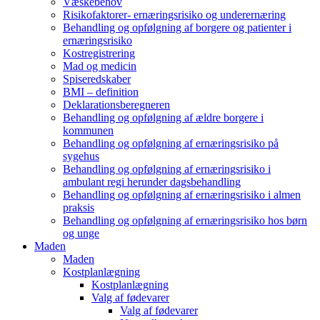
Væskebehov
Risikofaktorer- ernæringsrisiko og underernæring
Behandling og opfølgning af borgere og patienter i
ernæringsrisiko
Kostregistrering
Mad og medicin
Spiseredskaber
BMI – definition
Deklarationsberegneren
Behandling og opfølgning af ældre borgere i
kommunen
Behandling og opfølgning af ernæringsrisiko på
sygehus
Behandling og opfølgning af ernæringsrisiko i
ambulant regi herunder dagsbehandling
Behandling og opfølgning af ernæringsrisiko i almen
praksis
Behandling og opfølgning af ernæringsrisiko hos børn
og unge
Maden
Maden
Kostplanlægning
Kostplanlægning
Valg af fødevarer
Valg af fødevarer