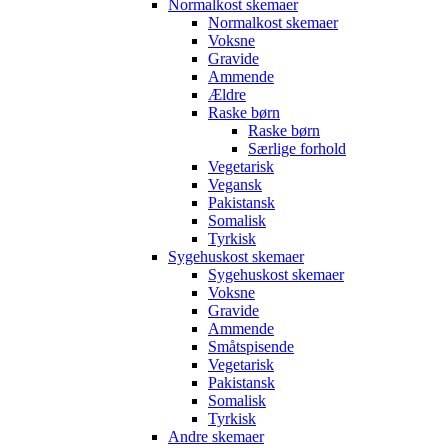
Normalkost skemaer
Normalkost skemaer
Voksne
Gravide
Ammende
Ældre
Raske børn
Raske børn
Særlige forhold
Vegetarisk
Vegansk
Pakistansk
Somalisk
Tyrkisk
Sygehuskost skemaer
Sygehuskost skemaer
Voksne
Gravide
Ammende
Småtspisende
Vegetarisk
Pakistansk
Somalisk
Tyrkisk
Andre skemaer