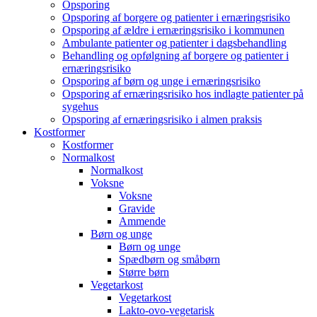
Opsporing
Opsporing af borgere og patienter i ernæringsrisiko
Opsporing af ældre i ernæringsrisiko i kommunen
Ambulante patienter og patienter i dagsbehandling
Behandling og opfølgning af borgere og patienter i
ernæringsrisiko
Opsporing af børn og unge i ernæringsrisiko
Opsporing af ernæringsrisiko hos indlagte patienter på
sygehus
Opsporing af ernæringsrisiko i almen praksis
Kostformer
Kostformer
Normalkost
Normalkost
Voksne
Voksne
Gravide
Ammende
Børn og unge
Børn og unge
Spædbørn og småbørn
Større børn
Vegetarkost
Vegetarkost
Lakto-ovo-vegetarisk