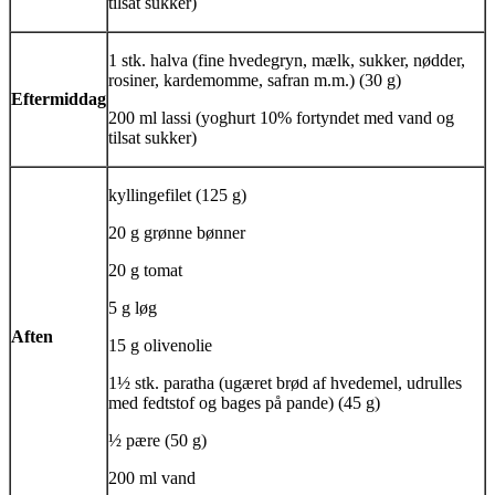
tilsat sukker)
1 stk.
halva
(fine hvedegryn, mælk, sukker, nødder,
rosiner, kardemomme, safran m.m.) (30 g)
Eftermiddag
200 ml
lassi
(yoghurt 10% fortyndet med vand og
tilsat sukker)
kyllingefilet (125 g)
20 g grønne bønner
20 g tomat
5 g løg
Aften
15 g olivenolie
1½ stk.
paratha
(ugæret brød af hvedemel, udrulles
med fedtstof og bages på pande) (45 g)
½ pære (50 g)
200 ml vand