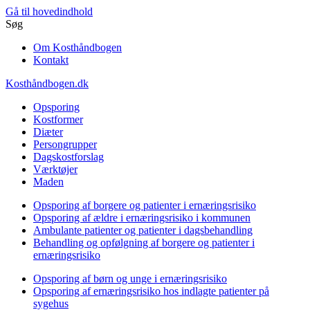
Gå til hovedindhold
Søg
Om Kosthåndbogen
Kontakt
Kosthåndbogen.dk
Opsporing
Kostformer
Diæter
Persongrupper
Dagskostforslag
Værktøjer
Maden
Opsporing af borgere og patienter i ernæringsrisiko
Opsporing af ældre i ernæringsrisiko i kommunen
Ambulante patienter og patienter i dagsbehandling
Behandling og opfølgning af borgere og patienter i
ernæringsrisiko
Opsporing af børn og unge i ernæringsrisiko
Opsporing af ernæringsrisiko hos indlagte patienter på
sygehus