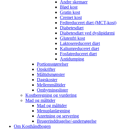
Andre skemaer
Blød kost
Gratin kost
Cremet kost
Fedtreduceret diæt (MCT-kost)
Diabetesdiæt
Diabetesdiæt ved dyslipidæmi
Glutenfri kost
Laktosereduceret diæt
Kaliumreduceret diæt
Fosfatreduceret diæt
Antidumping
Portionsstørrelser
Opskrifter
Måltidsmønster
Dagskoster
Mellemmåltider
Ombytningslister
Kostberegning og vurdering
Mad og måltider
Mad og måltider
Menuplanlægning
Anretning og servering
Brugerinddragelse/-undersøgelse
Om Kosthåndbogen