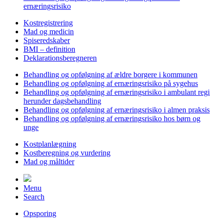
ernæringsrisiko
Kostregistrering
Mad og medicin
Spiseredskaber
BMI – definition
Deklarationsberegneren
Behandling og opfølgning af ældre borgere i kommunen
Behandling og opfølgning af ernæringsrisiko på sygehus
Behandling og opfølgning af ernæringsrisiko i ambulant regi
herunder dagsbehandling
Behandling og opfølgning af ernæringsrisiko i almen praksis
Behandling og opfølgning af ernæringsrisiko hos børn og
unge
Kostplanlægning
Kostberegning og vurdering
Mad og måltider
Menu
Search
Opsporing