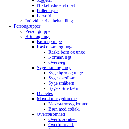
Æggefri
Nikkelreduceret diæt
Pollenkryds
Farvefri
Individuel diætbehandling
Persongrupper
Persongrupper
Børn og unge
Børn og unge
Raske børn og unge
Raske børn og unge
Normalvægt
Overvægt
Syge børn og unge
Syge børn og unge
Syge spædbørn
Syge småbørn
Syge større børn
Diabetes
Mave-tarmsygdomme
Mave-tarmsygdomme
Børn med cøliaki
Overfølsomhed
Overfølsomhed
Overfor mælk