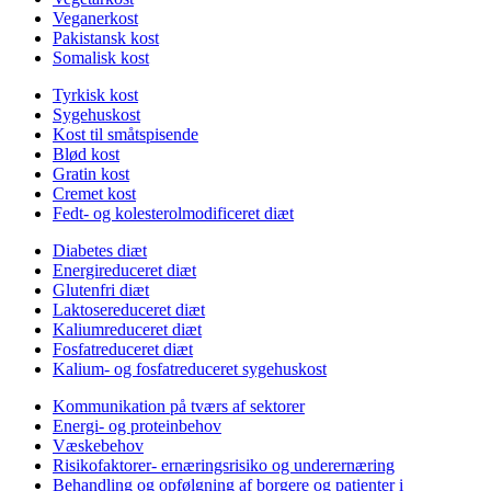
Veganerkost
Pakistansk kost
Somalisk kost
Tyrkisk kost
Sygehuskost
Kost til småtspisende
Blød kost
Gratin kost
Cremet kost
Fedt- og kolesterolmodificeret diæt
Diabetes diæt
Energireduceret diæt
Glutenfri diæt
Laktosereduceret diæt
Kaliumreduceret diæt
Fosfatreduceret diæt
Kalium- og fosfatreduceret sygehuskost
Kommunikation på tværs af sektorer
Energi- og proteinbehov
Væskebehov
Risikofaktorer- ernæringsrisiko og underernæring
Behandling og opfølgning af borgere og patienter i