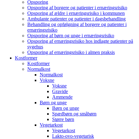
Opsporing
Opsporing af borgere og patienter i ernæringsrisiko
Opsporing af ældre i ernæringsrisiko i kommunen
Ambulante patienter og patienter i dagsbehandling
Behandling og opfølgning af borgere og patienter i
ernæringsrisiko
Opsporing af børn og unge i ernæringsrisiko
Opsporing af ernæringsrisiko hos indlagte patienter på
sygehus
Opsporing af ernæringsrisiko i almen praksis
Kostformer
Kostformer
Normalkost
Normalkost
Voksne
Voksne
Gravide
Ammende
Børn og unge
Børn og unge
Spædbørn og småbørn
Større børn
Vegetarkost
Vegetarkost
Lakto-ovo-vegetarisk