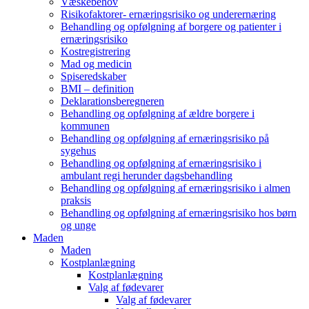
Væskebehov
Risikofaktorer- ernæringsrisiko og underernæring
Behandling og opfølgning af borgere og patienter i
ernæringsrisiko
Kostregistrering
Mad og medicin
Spiseredskaber
BMI – definition
Deklarationsberegneren
Behandling og opfølgning af ældre borgere i
kommunen
Behandling og opfølgning af ernæringsrisiko på
sygehus
Behandling og opfølgning af ernæringsrisiko i
ambulant regi herunder dagsbehandling
Behandling og opfølgning af ernæringsrisiko i almen
praksis
Behandling og opfølgning af ernæringsrisiko hos børn
og unge
Maden
Maden
Kostplanlægning
Kostplanlægning
Valg af fødevarer
Valg af fødevarer