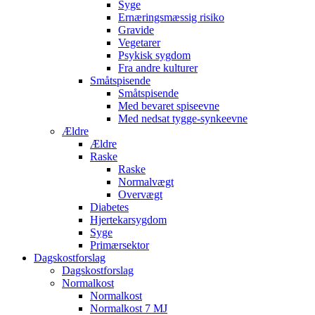
Syge
Ernæringsmæssig risiko
Gravide
Vegetarer
Psykisk sygdom
Fra andre kulturer
Småtspisende
Småtspisende
Med bevaret spiseevne
Med nedsat tygge-synkeevne
Ældre
Ældre
Raske
Raske
Normalvægt
Overvægt
Diabetes
Hjertekarsygdom
Syge
Primærsektor
Dagskostforslag
Dagskostforslag
Normalkost
Normalkost
Normalkost 7 MJ