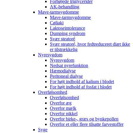
Forhøjede triglycerider
AK-behandling
Mave-tarmsygdomme
Mave-tarmsygdomme
Cøliaki
Laktoseintolerance
Dumping syndrom
Svær steatoré
Svær steatoré, hvor fedtreduceret diæt ikke
er tilstrækkelig
Nyresygdom
Nyresygdom
Nedsat nyrefunktion
Hæmodialyse
Peritoneal dialyse
For højt indhold af kalium i blodet
For højt indhold af fosfat i blodet
Overfølsomhed
Overfølsomhed
Overfor æg
Overfor mælk
Overfor nikkel
Overfor birke-, græs og bynkepollen
Overfor et eller flere tilsatte farvestoffer
Syge