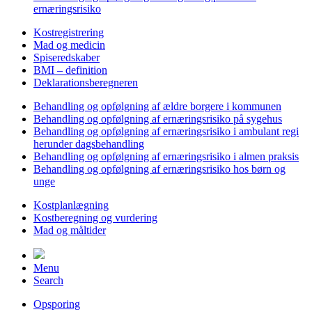
ernæringsrisiko
Kostregistrering
Mad og medicin
Spiseredskaber
BMI – definition
Deklarationsberegneren
Behandling og opfølgning af ældre borgere i kommunen
Behandling og opfølgning af ernæringsrisiko på sygehus
Behandling og opfølgning af ernæringsrisiko i ambulant regi
herunder dagsbehandling
Behandling og opfølgning af ernæringsrisiko i almen praksis
Behandling og opfølgning af ernæringsrisiko hos børn og
unge
Kostplanlægning
Kostberegning og vurdering
Mad og måltider
Menu
Search
Opsporing