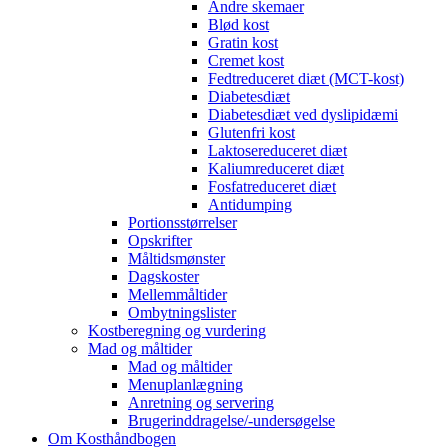
Andre skemaer
Blød kost
Gratin kost
Cremet kost
Fedtreduceret diæt (MCT-kost)
Diabetesdiæt
Diabetesdiæt ved dyslipidæmi
Glutenfri kost
Laktosereduceret diæt
Kaliumreduceret diæt
Fosfatreduceret diæt
Antidumping
Portionsstørrelser
Opskrifter
Måltidsmønster
Dagskoster
Mellemmåltider
Ombytningslister
Kostberegning og vurdering
Mad og måltider
Mad og måltider
Menuplanlægning
Anretning og servering
Brugerinddragelse/-undersøgelse
Om Kosthåndbogen