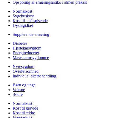
Opsporing af ernæringsrisiko i almen praksis
Normalkost
Sygehuskost
Kost til småtspisende
Dysfagidiæt
Supplerende ernæring
Diabetes
Hjertekarsygdom
Energireduceret
Mave-tarmsygdomme
Nyresygdom
Overfølsomhed
Individuel diætbehandling
Børn og unge
Voksne
Ældre
Normalkost
Kost til gravide
Kost til ældre
Vegetarkost