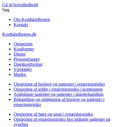
Gå til hovedindhold
Søg
Om Kosthåndbogen
Kontakt
Kosthåndbogen.dk
Opsporing
Kostformer
Diæter
Persongrupper
Dagskostforslag
Værktøjer
Maden
Opsporing af borgere og patienter i ernæringsrisiko
Opsporing af ældre i ernæringsrisiko i kommunen
Ambulante patienter og patienter i dagsbehandling
Behandling og opfølgning af borgere og patienter i
ernæringsrisiko
Opsporing af børn og unge i ernæringsrisiko
Opsporing af ernæringsrisiko hos indlagte patienter på
sygehus