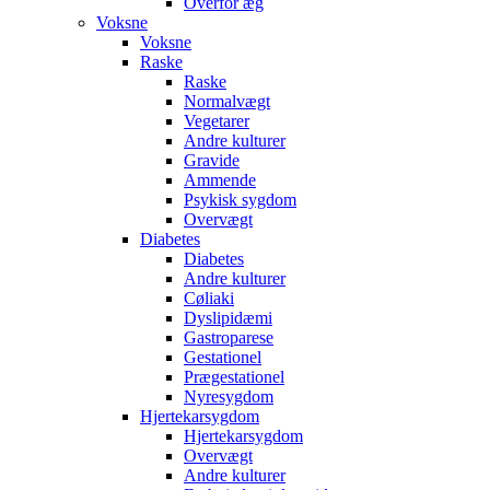
Overfor æg
Voksne
Voksne
Raske
Raske
Normalvægt
Vegetarer
Andre kulturer
Gravide
Ammende
Psykisk sygdom
Overvægt
Diabetes
Diabetes
Andre kulturer
Cøliaki
Dyslipidæmi
Gastroparese
Gestationel
Prægestationel
Nyresygdom
Hjertekarsygdom
Hjertekarsygdom
Overvægt
Andre kulturer