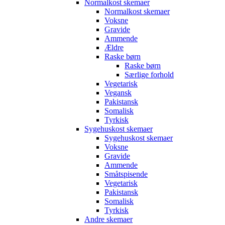
Normalkost skemaer
Normalkost skemaer
Voksne
Gravide
Ammende
Ældre
Raske børn
Raske børn
Særlige forhold
Vegetarisk
Vegansk
Pakistansk
Somalisk
Tyrkisk
Sygehuskost skemaer
Sygehuskost skemaer
Voksne
Gravide
Ammende
Småtspisende
Vegetarisk
Pakistansk
Somalisk
Tyrkisk
Andre skemaer