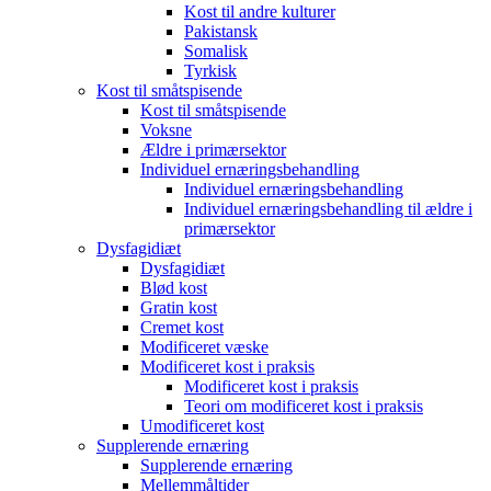
Kost til andre kulturer
Pakistansk
Somalisk
Tyrkisk
Kost til småtspisende
Kost til småtspisende
Voksne
Ældre i primærsektor
Individuel ernæringsbehandling
Individuel ernæringsbehandling
Individuel ernæringsbehandling til ældre i
primærsektor
Dysfagidiæt
Dysfagidiæt
Blød kost
Gratin kost
Cremet kost
Modificeret væske
Modificeret kost i praksis
Modificeret kost i praksis
Teori om modificeret kost i praksis
Umodificeret kost
Supplerende ernæring
Supplerende ernæring
Mellemmåltider