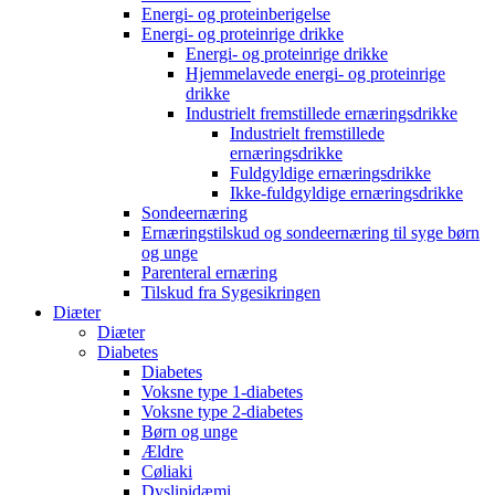
Energi- og proteinberigelse
Energi- og proteinrige drikke
Energi- og proteinrige drikke
Hjemmelavede energi- og proteinrige
drikke
Industrielt fremstillede ernæringsdrikke
Industrielt fremstillede
ernæringsdrikke
Fuldgyldige ernæringsdrikke
Ikke-fuldgyldige ernæringsdrikke
Sondeernæring
Ernæringstilskud og sondeernæring til syge børn
og unge
Parenteral ernæring
Tilskud fra Sygesikringen
Diæter
Diæter
Diabetes
Diabetes
Voksne type 1-diabetes
Voksne type 2-diabetes
Børn og unge
Ældre
Cøliaki
Dyslipidæmi