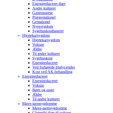
Energireduceret diæt
Andre kulturer
Gastroparese
Prægestationel
Gestationel
Nyresygdom
Sygehuskostbaseret
Hjertekarsygdom
Hjertekarsygdom
Voksne
Ældre
Til andre kulturer
Sygehuskost
Energireduceret
Ved forhøjede triglycerider
Kost ved AK-behandling
Energireduceret
Energireduceret
Voksne
Børn og unge
Ældre
Til andre kulturer
Mave-tarmsygdomme
Mave-tarmsygdomme
Glutenfri diæt til voksne