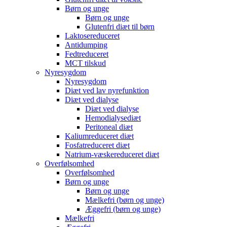
Børn og unge
Børn og unge
Glutenfri diæt til børn
Laktosereduceret
Antidumping
Fedtreduceret
MCT tilskud
Nyresygdom
Nyresygdom
Diæt ved lav nyrefunktion
Diæt ved dialyse
Diæt ved dialyse
Hemodialysediæt
Peritoneal diæt
Kaliumreduceret diæt
Fosfatreduceret diæt
Natrium-væskereduceret diæt
Overfølsomhed
Overfølsomhed
Børn og unge
Børn og unge
Mælkefri (børn og unge)
Æggefri (børn og unge)
Mælkefri