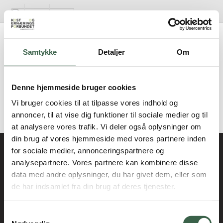
Gå
til
hovedindhold
Dagskostforslag: Energireduceret diæt
Opsporing
Samtykke
Detaljer
Om
Energireduceret Normalkost 6 MJ
Opsporing
Energireduceret Normalkost 8 MJ
Denne hjemmeside bruger cookies
Opsporing af borgere og patienter i ernæringsrisiko
Energireduceret Normalkost 6+8 MJ
Vi bruger cookies til at tilpasse vores indhold og
annoncer, til at vise dig funktioner til sociale medier og til
Opsporing af ældre i ernæringsrisiko i kommunen
Fagligt opdateret i 2016
at analysere vores trafik. Vi deler også oplysninger om
din brug af vores hjemmeside med vores partnere inden
Ambulante patienter og patienter i dagsbehandling
for sociale medier, annonceringspartnere og
analysepartnere. Vores partnere kan kombinere disse
Kontakt
Behandling og opfølgning af borgere og patienter i ernæringsrisiko
kosthaandbogen@kost.dk
data med andre oplysninger, du har givet dem, eller som
de har indsamlet fra din brug af deres tjenester.
Kost og Ernæringsforbundet
Opsporing af børn og unge i ernæringsrisiko
Holmbladsgade 70
Samtykkevalg
2300 København S
Opsporing af ernæringsrisiko hos indlagte patienter på sygehus