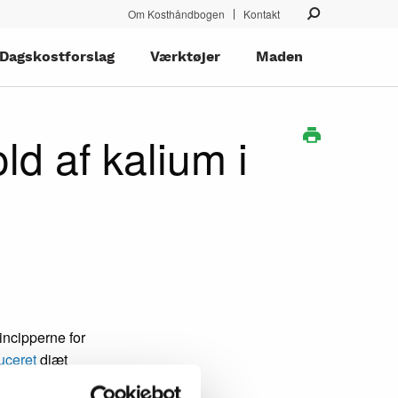
Om Kosthåndbogen
Kontakt
Dagskostforslag
Værktøjer
Maden
ld af kalium i
incipperne for
uceret
diæt