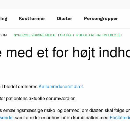
ing
Kostformer
Diæter
Persongrupper
DOM
CURRENT:
NYRESYGE VOKSNE MED ET FOR HØJT INDHOLD AF KALIUM I BLODET
med et for højt indho
m i blodet ordineres
Kaliumreduceret diæt
.
ter patientens aktuelle serumværdier.
tens ernæringsmæssige risiko og dermed, om diæten skal følge pr
isende
, samt om der er behov for en kombination med
Fosfatred