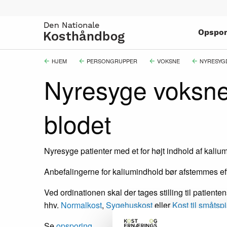
Gå
til
hovedindhold
Opspor
Brødkrumme
HJEM
PERSONGRUPPER
VOKSNE
NYRESYG
Nyresyge voksne 
blodet
Nyresyge patienter med et for højt indhold af kaliu
Anbefalingerne for kaliumindhold bør afstemmes ef
Ved ordinationen skal der tages stilling til patien
hhv.
Normalkost
,
Sygehuskost
eller
Kost til småtsp
Se
opsporing