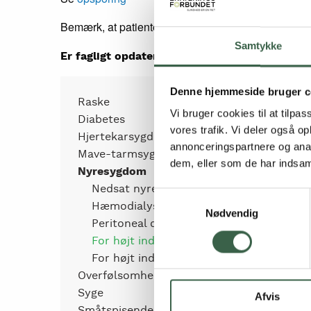
Bemærk, at patienter med behov for Kaliumreduceret
Samtykke
Er fagligt opdateret i 2018
Denne hjemmeside bruger c
Side
Raske
Vi bruger cookies til at tilpas
Diabetes
vores trafik. Vi deler også 
Hjertekarsygdom
menu
annonceringspartnere og anal
Mave-tarmsygdomme
dem, eller som de har indsaml
Nyresygdom
Nedsat nyrefunktion
Samtykkevalg
Hæmodialyse
Nødvendig
Peritoneal dialyse
For højt indhold af kalium i blodet
For højt indhold af fosfat i blodet
Overfølsomhed
Syge
Afvis
Småtspisende