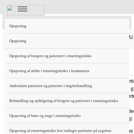
Gå
til
hovedindhold
Sygehuskost 7+9+12 MJ
Opsporing
7 MJ
9 MJ
12 MJ
Opsporing
Tidlig
Opsporing af borgere og patienter i ernæringsrisiko
morgen
Opsporing af ældre i ernæringsrisiko i kommunen
1 portion ymer
1 portion ymer
1 port
Morgen
Ambulante patienter og patienter i dagsbehandling
(100 g) med
(100 g) med
(150 g
ymerdrys (10 g)
ymerdrys (10 g)
ymerdr
Behandling og opfølgning af borgere og patienter i ernæringsrisiko
og
og
og
nødder/mandler
nødder/mandler
nødde
Opsporing af børn og unge i ernæringsrisiko
(10 g)
(10 g)
(10 g)
½ stk. fransbrød
1 glas
1 glas
Opsporing af ernæringsrisiko hos indlagte patienter på sygehus