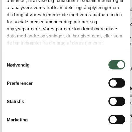
annoncer, til at vise dig funktioner til sociale medier og til
at analysere vores trafik. Vi deler også oplysninger om
1 glas letmælk
1 frik
Psykisk sygdom
din brug af vores hjemmeside med vores partnere inden
(150 ml)
(40 g)
for sociale medier, annonceringspartnere og
rødbed
Kost til andre kulturer
analysepartnere. Vores partnere kan kombinere disse
1 glas
data med andre oplysninger, du har givet dem, eller som
Kost til andre kulturer
(150 m
de har indsamlet fra din brug af deres tjenester.
Pakistansk
Samtykkevalg
½ stk.
1 stk.
1 stk.
Eftermiddag
Nødvendig
franskbrød (20
franskbrød (40
fransk
Somalisk
g)
g)
g)
Præferencer
Tyrkisk
Fedtstof (8 g
Fedtstof (8 g
Fedtst
smør/blød
smør/blød
smør/b
Sygehuskost
Statistik
margarine)
margarine)
margar
1 skive ost 45+
1 skive ost 45+
1 skiv
Sygehuskost
Marketing
(20 g)
(20 g)
(20 g)
Voksne