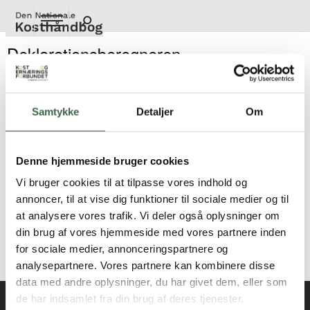
Gå
til
hovedindhold
Deklarationsberegneren
Deklarationsberegneren er et hjælpeværktøj, hvis du skal
lave en varedeklaration eller næringsberegne en opskrift
Samtykke
Detaljer
Om
eller en dagskost. Beregneren benytter bl.a. oplysninger
fra
Fødevaredata (version 3, 2018)
, men du kan selvfølgelig
supplere med egne ingredienser der anvendes i produktet,
Denne hjemmeside bruger cookies
men som ikke er tilgængelige blandt de ingredienser der er
stillet til rådighed.
Vi bruger cookies til at tilpasse vores indhold og
annoncer, til at vise dig funktioner til sociale medier og til
Få adgang til Deklarationsberegneren her
at analysere vores trafik. Vi deler også oplysninger om
https://deklaration.fooddata.dk/
din brug af vores hjemmeside med vores partnere inden
for sociale medier, annonceringspartnere og
Fagligt opdateret i 2016
analysepartnere. Vores partnere kan kombinere disse
data med andre oplysninger, du har givet dem, eller som
de har indsamlet fra din brug af deres tjenester.