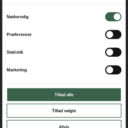
Kontakt
Samtykkevalg
kosthaandbogen@kost.dk
Nødvendig
Kost og Ernæringsforbundet
Holmbladsgade 70
Præferencer
2300 København S
3163 6600
Statistik
Marketing
Tillad alle
Tillad valgte
Afvis