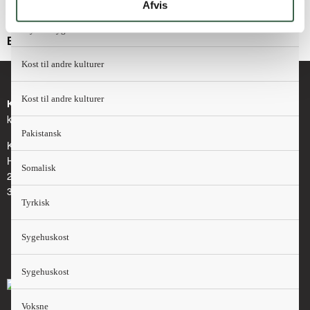
Afvis
små børn.
Psykisk sygdom
Er fagligt opdateret i 2023
Kost til andre kulturer
Kost til andre kulturer
Kontakt
kosthaandbogen@kost.dk
Pakistansk
Kost og Ernæringsforbundet
Holmbladsgade 70
Somalisk
2300 København S
3163 6600
Tyrkisk
Sygehuskost
Sygehuskost
Voksne