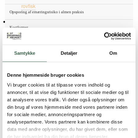
store
rovfisk
som fx tunbøffer, da de indeholder
Opsporing af ernæringsrisiko i almen praksis
tungmetaller som kviksølv.
Mælkeprodukter med højt proteinindhold
: Ylette, ymer,
Kostformer
frugtkvark, skyr og fromage frais kan først tilbydes, når
barnet er 2 år.
Kostformer
Vitaminpiller
: Tyggetabletter kan tidligst gives fra 1½ år,
hvis D-vitaminerne gives som tyggetablet.
Samtykke
Detaljer
Om
Normalkost
Søde sager
: Sodavand, kakaomælk, saftevand, slik, is og
kager anbefales ikke til små børn.
Normalkost
Honning
: kan indeholde sporer af bakterien Clostridium
Denne hjemmeside bruger cookies
botulinium, der er en kendt risikofaktor for
Vi bruger cookies til at tilpasse vores indhold og
Voksne
spædbarnsbotulisme. Kan først tilbydes til børn over 1 år.
annoncer, til at vise dig funktioner til sociale medier og til
Koffein
: børn bør ikke drikke energidrikke og kun indtage
at analysere vores trafik. Vi deler også oplysninger om
Voksne
te og kaffe i meget begrænsede mængder.
din brug af vores hjemmeside med vores partnere inden
Quinoa
: anbefales ikke grundet det høje proteinindhold.
for sociale medier, annonceringspartnere og
Gravide
Grød af quinoa kan gives fra 4 måneder i variation med
analysepartnere. Vores partnere kan kombinere disse
andre grødprodukter, men ikke som første valg.
data med andre oplysninger, du har givet dem, eller som
Ammende
de har indsamlet fra din brug af deres tjenester.