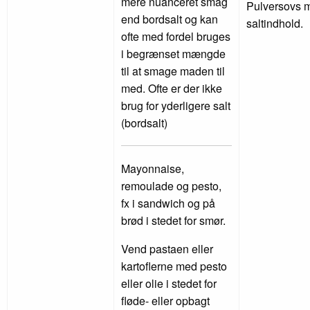
mere nuanceret smag
Pulversovs m
end bordsalt og kan
saltindhold.
ofte med fordel bruges
i begrænset mængde
til at smage maden til
med. Ofte er der ikke
brug for yderligere salt
(bordsalt)
Mayonnaise,
remoulade og pesto,
fx i sandwich og på
brød i stedet for smør.
Vend pastaen eller
kartoflerne med pesto
eller olie i stedet for
fløde- eller opbagt