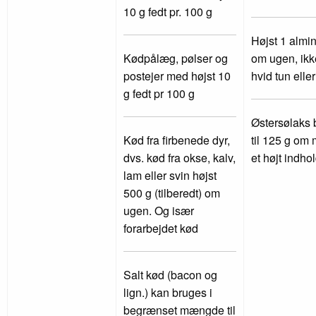
10 g fedt pr. 100 g
Højst 1 almi
Kødpålæg, pølser og
om ugen, ik
postejer med højst 10
hvid tun elle
g fedt pr 100 g
Østersølaks
Kød fra firbenede dyr,
til 125 g om
dvs. kød fra okse, kalv,
et højt indhol
lam eller svin højst
500 g (tilberedt) om
ugen. Og især
forarbejdet kød
Salt kød (bacon og
lign.) kan bruges i
begrænset mængde til