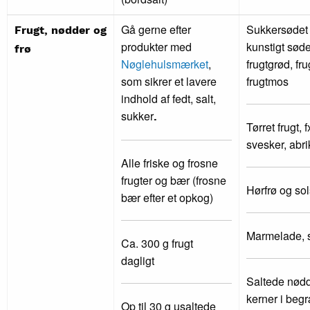
Gå gerne efter
Sukkersødet 
Frugt, nødder og
produkter med
kunstigt sød
frø
Nøglehulsmærket
,
frugtgrød, fr
som sikrer et lavere
frugtmos
indhold af fedt, salt,
sukker
.
Tørret frugt, f
svesker, abri
Alle friske og frosne
frugter og bær (frosne
Hørfrø og so
bær efter et opkog)
Marmelade, s
Ca. 300 g frugt
dagligt
Saltede nødd
kerner i be
Op til 30 g usaltede