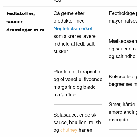
Gå gerne efter
Fedtholdige 
Fedtstoffer,
produkter med
mayonnaises
saucer,
Nøglehulsmærket
,
dressinger m.m.
som sikrer et lavere
Mælkebasere
indhold af fedt, salt,
og saucer med
sukker
og saltindho
Planteolie, fx rapsolie
Kokosolie og
og olivenolie, flydende
begrænset 
margarine og bløde
margariner
Smør, hårde 
smørblanding
Sojasauce, engelsk
mængde
sauce, bouillon, relish
og
chutney
har en