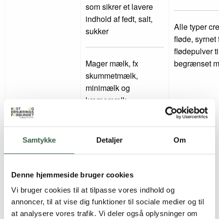
som sikrer et lavere
indhold af fedt, salt,
Alle typer cr
sukker
fløde, syrnet
flødepulver t
Mager mælk, fx
begrænset 
skummetmælk,
minimælk og
kærnemælk
Magre syrnede
Samtykke
Detaljer
Om
mælkeprodukter
(maks. 1,5 g fedt pr
100 g) og med
Denne hjemmeside bruger cookies
begrænset tilsat
Vi bruger cookies til at tilpasse vores indhold og
sukker
annoncer, til at vise dig funktioner til sociale medier og til
at analysere vores trafik. Vi deler også oplysninger om