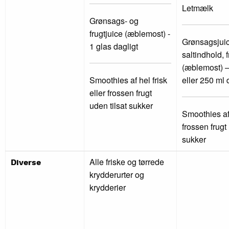
Letmælk
Grønsags- og
frugtjuice (æblemost) -
Grønsagsjuic
1 glas dagligt
saltindhold, f
(æblemost) –
Smoothies af hel frisk
eller 250 ml 
eller frossen frugt
uden tilsat sukker
Smoothies af 
frossen frugt 
sukker
Alle friske og tørrede
Diverse
krydderurter og
krydderier