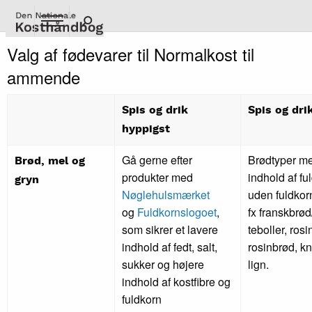
Gå
til
hovedindhold
Valg af fødevarer til Normalkost til
ammende
Spis og drik
Spis og drik
hyppigst
Gå gerne efter
Brødtyper me
Brød, mel og
produkter med
indhold af fu
gryn
Nøglehulsmærket
uden fuldkor
og
Fuldkornslogoet
,
fx franskbrød
som sikrer et lavere
teboller, rosi
indhold af fedt, salt,
rosinbrød, k
sukker og højere
lign.
indhold af kostfibre og
fuldkorn