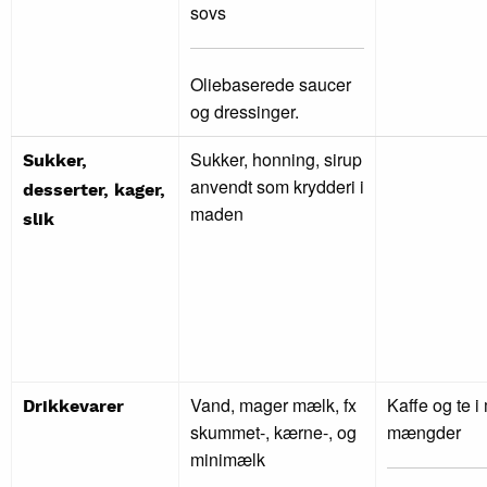
sovs
Oliebaserede saucer
og dressinger.
Sukker, honning, sirup
Sukker,
anvendt som krydderi i
desserter, kager,
maden
slik
Vand, mager mælk, fx
Kaffe og te 
Drikkevarer
skummet-, kærne-, og
mængder
minimælk