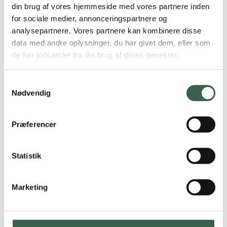
Magre oste, fx
din brug af vores hjemmeside med vores partnere inden
skæreost (op til 30 +)
for sociale medier, annonceringspartnere og
analysepartnere. Vores partnere kan kombinere disse
og hytteost (op til 5 g
data med andre oplysninger, du har givet dem, eller som
fedt pr 100 g).
de har indsamlet fra din brug af deres tjenester.
Til madlavning (som
Samtykkevalg
ingrediens i fx sauce
Nødvendig
og mejeribaserede
dressinger):
Præferencer
Mejeriprodukter med
højst 5 g fedt pr. 100 g,
fx letmælk, sødmælk,
Statistik
visse flødeerstatninger
og syrnede produkter
Marketing
Feta- og parmesanost
kan med fordel bruges