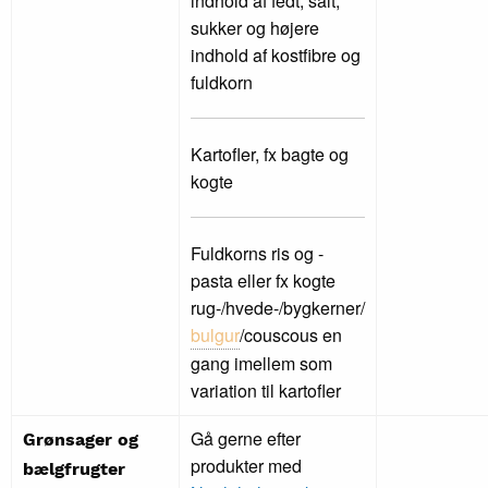
indhold af fedt, salt,
sukker og højere
indhold af kostfibre og
fuldkorn
Kartofler, fx bagte og
kogte
Fuldkorns ris og -
pasta eller fx kogte
rug-/hvede-/bygkerner/
bulgur
/couscous en
gang imellem som
variation til kartofler
Gå gerne efter
Grønsager og
produkter med
bælgfrugter