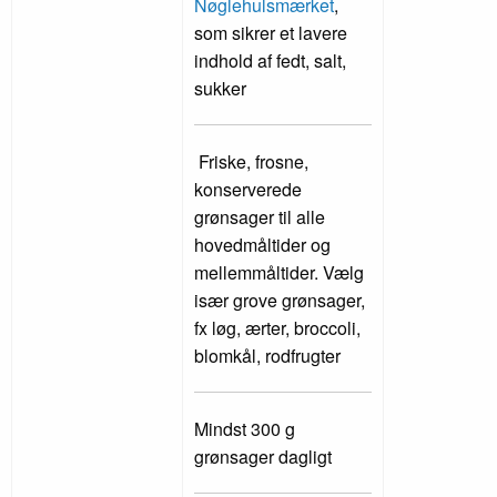
Nøglehulsmærket
,
som sikrer et lavere
indhold af fedt, salt,
sukker
Friske, frosne,
konserverede
grønsager til alle
hovedmåltider og
mellemmåltider. Vælg
især grove grønsager,
fx løg, ærter, broccoli,
blomkål, rodfrugter
Mindst 300 g
grønsager dagligt