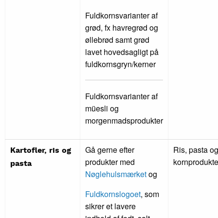
Fuldkornsvarianter af
grød, fx havregrød og
øllebrød samt grød
lavet hovedsagligt på
fuldkornsgryn/kerner
Fuldkornsvarianter af
müesli og
morgenmadsprodukter
Gå gerne efter
Ris, pasta o
Kartofler, ris og
produkter med
kornprodukte
pasta
Nøglehulsmærket
og
Fuldkornslogoet
, som
sikrer et lavere