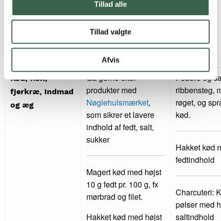
Tillad alle
til at smage til med.
Ofte er det ikke
Tillad valgte
nødvendigt at bruge
yderligere salt
Afvis
Gå gerne efter
Federe og sal
Kød, fisk,
produkter med
ribbensteg, 
fjerkræ, indmad
Nøglehulsmærket
,
røget, og spr
og æg
som sikrer et lavere
kød.
indhold af fedt, salt,
sukker
Hakket kød m
fedtindhold
Magert kød med højst
10 g fedt pr. 100 g, fx
Charcuteri:
mørbrad og filet.
pølser med hø
Hakket kød med højst
saltindhold